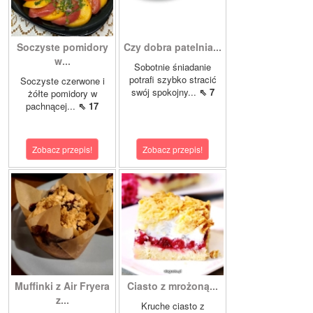
Soczyste pomidory
Czy dobra patelnia...
w...
Sobotnie śniadanie
potrafi szybko stracić
Soczyste czerwone i
swój spokojny...
⇖ 7
żółte pomidory w
pachnącej...
⇖ 17
Zobacz przepis!
Zobacz przepis!
Muffinki z Air Fryera
Ciasto z mrożoną...
z...
Kruche ciasto z