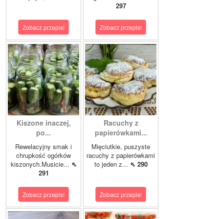
297
Zobacz przepis!
Zobacz przepis!
Kiszone inaczej,
Racuchy z
po...
papierówkami...
Rewelacyjny smak i
Mięciutkie, puszyste
chrupkość ogórków
racuchy z papierówkami
kiszonych.Musicie...
⇖
to jeden z...
⇖ 290
291
Zobacz przepis!
Zobacz przepis!