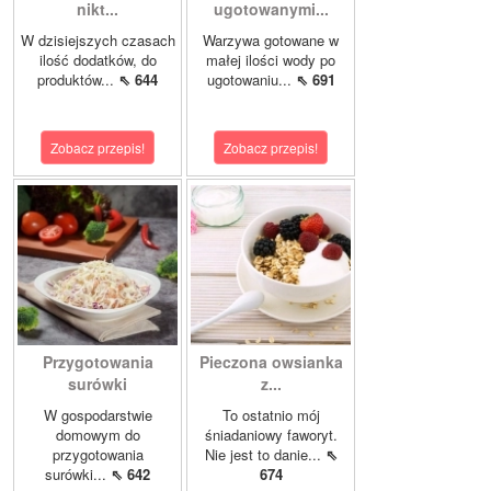
nikt...
ugotowanymi...
W dzisiejszych czasach
Warzywa gotowane w
ilość dodatków, do
małej ilości wody po
produktów...
⇖ 644
ugotowaniu...
⇖ 691
Zobacz przepis!
Zobacz przepis!
Przygotowania
Pieczona owsianka
surówki
z...
W gospodarstwie
To ostatnio mój
domowym do
śniadaniowy faworyt.
przygotowania
Nie jest to danie...
⇖
surówki...
⇖ 642
674