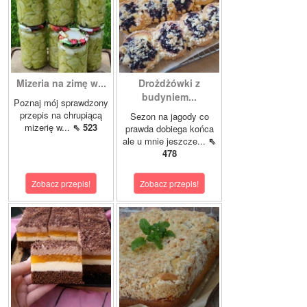
Mizeria na zimę w...
Drożdżówki z
budyniem...
Poznaj mój sprawdzony
przepis na chrupiącą
Sezon na jagody co
mizerię w...
⇖ 523
prawda dobiega końca
ale u mnie jeszcze...
⇖
478
Zobacz przepis!
Zobacz przepis!