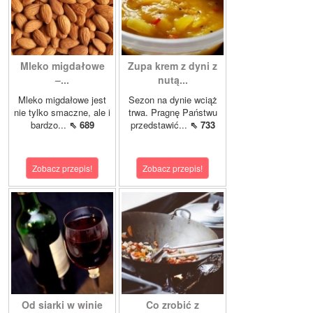
Mleko migdałowe
Zupa krem z dyni z
–...
nutą...
Mleko migdałowe jest
Sezon na dynie wciąż
nie tylko smaczne, ale i
trwa. Pragnę Państwu
bardzo...
⇖ 689
przedstawić...
⇖ 733
Zobacz przepis!
Zobacz przepis!
Od siarki w winie
Co zrobić z