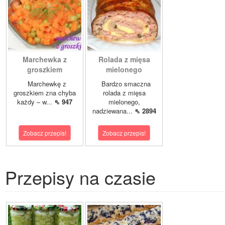
Marchewka z
Rolada z mięsa
groszkiem
mielonego
Marchewkę z
Bardzo smaczna
groszkiem zna chyba
rolada z mięsa
każdy – w...
⇖ 947
mielonego,
nadziewana...
⇖ 2894
Zobacz przepis!
Zobacz przepis!
Przepisy na czasie