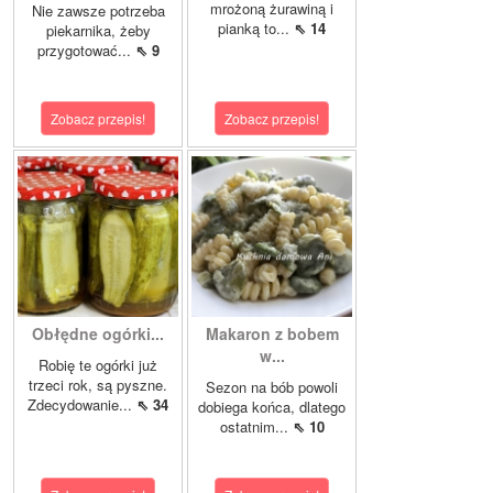
mrożoną żurawiną i
Nie zawsze potrzeba
pianką to...
⇖ 14
piekarnika, żeby
przygotować...
⇖ 9
Zobacz przepis!
Zobacz przepis!
Obłędne ogórki...
Makaron z bobem
w...
Robię te ogórki już
trzeci rok, są pyszne.
Sezon na bób powoli
Zdecydowanie...
⇖ 34
dobiega końca, dlatego
ostatnim...
⇖ 10