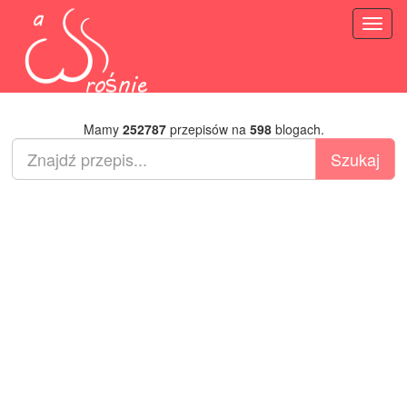
Toggl
naviga
Mamy
252787
przepisów na
598
blogach.