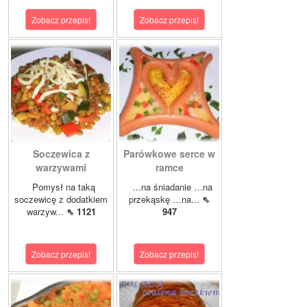
Zobacz przepis!
Zobacz przepis!
Soczewica z
Parówkowe serce w
warzywami
ramce
Pomysł na taką
…na śniadanie …na
soczewicę z dodatkiem
przekąskę …na...
⇖
warzyw...
⇖ 1121
947
Zobacz przepis!
Zobacz przepis!