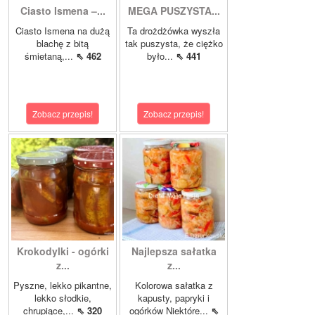
Ciasto Ismena –...
MEGA PUSZYSTA...
Ciasto Ismena na dużą
Ta drożdżówka wyszła
blachę z bitą
tak puszysta, że ciężko
śmietaną,...
⇖ 462
było...
⇖ 441
Zobacz przepis!
Zobacz przepis!
Krokodylki - ogórki
Najlepsza sałatka
z...
z...
Pyszne, lekko pikantne,
Kolorowa sałatka z
lekko słodkie,
kapusty, papryki i
chrupiące,...
⇖ 320
ogórków Niektóre...
⇖