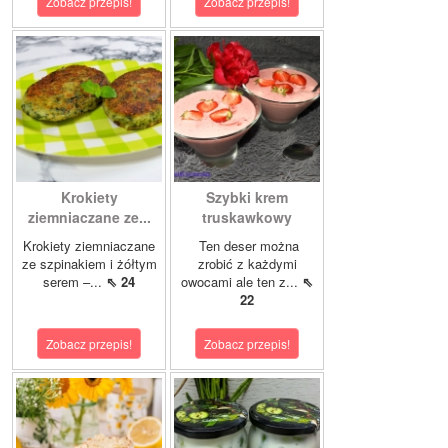
Zobacz przepis!
Zobacz przepis!
Krokiety
Szybki krem
ziemniaczane ze...
truskawkowy
Krokiety ziemniaczane
Ten deser można
ze szpinakiem i żółtym
zrobić z każdymi
serem –...
⇖ 24
owocami ale ten z...
⇖
22
Zobacz przepis!
Zobacz przepis!