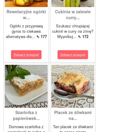
Rewelacyjne ogórki
Cukinia w zalewie
w...
curry...
Ogórki z przyprawą
Szukasz chrupiącej
gyros to ciekawa
cukinii w curry na zimę?
alternatywa dla...
⇖ 177
Wypróbuj...
⇖ 172
Zobacz przepis!
Zobacz przepis!
Szarlotka z
Placek ze śliwkami
papierówek...
na...
Domowa szarlotka z
Ten placek ze śliwkami
papierówek to jedno z
to nasze ciasto