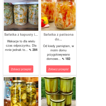
Sałatka z kapusty i...
Sałatka z patisona
do...
Wakacje to dla wielu
czas odpoczynku. Dla
Od kiedy pamiętam, w
mnie jednak to...
⇖ 284
moim domu
przygotowywano
domowe...
⇖ 182
Zobacz przepis!
Zobacz przepis!