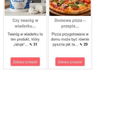
Czy twaróg w
Domowa pizza –
wiaderku...
przepis...
Twaróg w wiaderku to
Pizza przygotowana w
ten produkt, który
domu może być równie
„ratuje”...
⇖ 31
pyszna jak ta...
⇖ 29
Zobacz przepis!
Zobacz przepis!