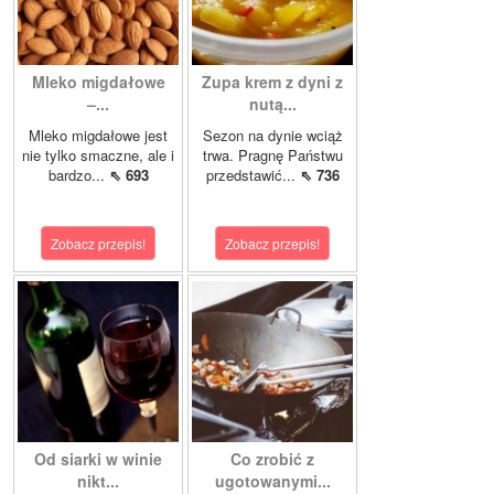
Mleko migdałowe
Zupa krem z dyni z
–...
nutą...
Mleko migdałowe jest
Sezon na dynie wciąż
nie tylko smaczne, ale i
trwa. Pragnę Państwu
bardzo...
⇖ 693
przedstawić...
⇖ 736
Zobacz przepis!
Zobacz przepis!
Od siarki w winie
Co zrobić z
nikt...
ugotowanymi...