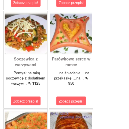
Zobacz przepis!
Zobacz przepis!
Soczewica z
Parówkowe serce w
warzywami
ramce
Pomysł na taką
…na śniadanie …na
soczewicę z dodatkiem
przekąskę …na...
⇖
warzyw...
⇖ 1125
950
Zobacz przepis!
Zobacz przepis!