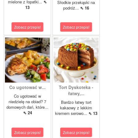
mielone z łopatki...
⇖
Słodkie przekąski na
13
podróż...
⇖ 16
Zobacz przepis!
Zobacz przepis!
Co ugotować w...
Tort Dyskoteka -
łatwy,...
Co ugotować w
niedzielę na obiad? 7
Bardzo łatwy tort
domowych dań, które...
kakaowy z lekkim
⇖ 24
kremem serowo...
⇖ 13
Zobacz przepis!
Zobacz przepis!