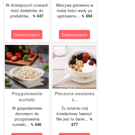
W dzisiejszych czasach
Warzywa gotowane w
ilość dodatków, do
małej ilości wody po
produktów...
⇖ 647
ugotowaniu...
⇖ 694
Zobacz przepis!
Zobacz przepis!
Przygotowania
Pieczona owsianka
surówki
z...
W gospodarstwie
To ostatnio mój
domowym do
śniadaniowy faworyt.
przygotowania
Nie jest to danie...
⇖
surówki...
⇖ 646
677