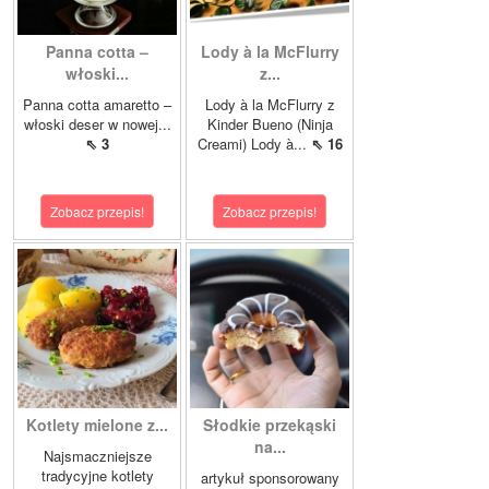
Panna cotta –
Lody à la McFlurry
włoski...
z...
Panna cotta amaretto –
Lody à la McFlurry z
włoski deser w nowej...
Kinder Bueno (Ninja
⇖ 3
Creami) Lody à...
⇖ 16
Zobacz przepis!
Zobacz przepis!
Kotlety mielone z...
Słodkie przekąski
na...
Najsmaczniejsze
tradycyjne kotlety
artykuł sponsorowany