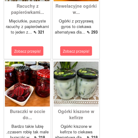
Racuchy z
Rewelacyjne ogórki
papierówkami...
w...
Mięciutkie, puszyste
Ogórki z przyprawą
racuchy z papierówkami
gyros to ciekawa
to jeden z...
⇖ 321
alternatywa dla...
⇖ 293
Zobacz przepis!
Zobacz przepis!
Buraczki w occie
Ogórki kiszone w
do...
kefirze
Bardzo takie lubię
Ogórki kiszone w
,czasem robię tak małe
kefirze to ciekawa
buraczki w...
⇖ 218
alternatywa dla...
⇖ 218