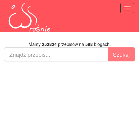
Toggl
naviga
Mamy
252824
przepisów na
598
blogach.