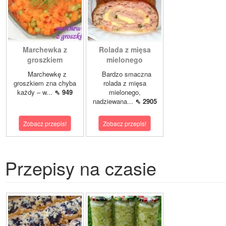
Marchewka z
Rolada z mięsa
groszkiem
mielonego
Marchewkę z
Bardzo smaczna
groszkiem zna chyba
rolada z mięsa
każdy – w...
⇖ 949
mielonego,
nadziewana...
⇖ 2905
Zobacz przepis!
Zobacz przepis!
Przepisy na czasie