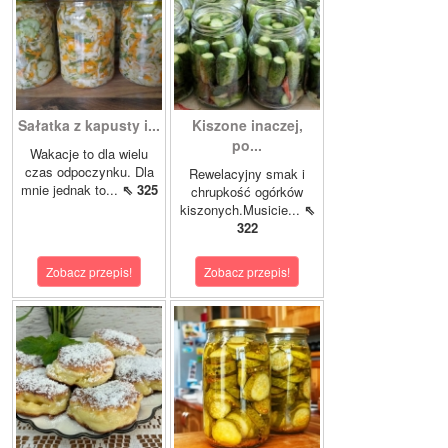
Sałatka z kapusty i...
Kiszone inaczej,
po...
Wakacje to dla wielu
czas odpoczynku. Dla
Rewelacyjny smak i
mnie jednak to...
⇖ 325
chrupkość ogórków
kiszonych.Musicie...
⇖
322
Zobacz przepis!
Zobacz przepis!