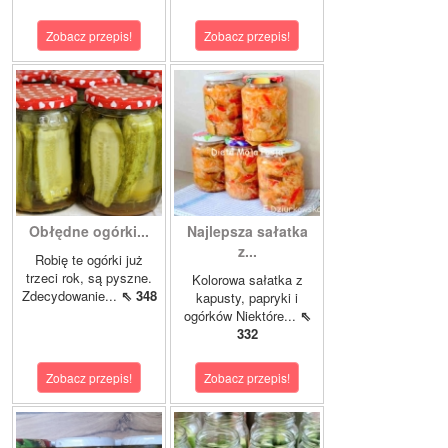
Zobacz przepis!
Zobacz przepis!
Obłędne ogórki...
Najlepsza sałatka
z...
Robię te ogórki już
trzeci rok, są pyszne.
Kolorowa sałatka z
Zdecydowanie...
⇖ 348
kapusty, papryki i
ogórków Niektóre...
⇖
332
Zobacz przepis!
Zobacz przepis!