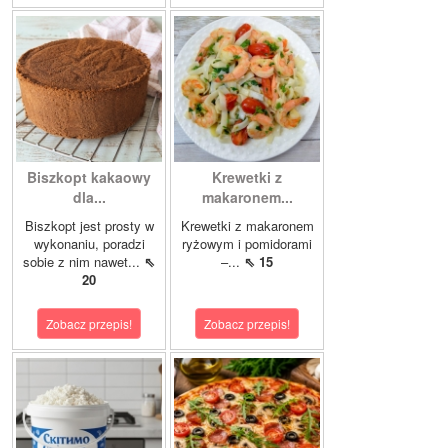
Biszkopt kakaowy
Krewetki z
dla...
makaronem...
Biszkopt jest prosty w
Krewetki z makaronem
wykonaniu, poradzi
ryżowym i pomidorami
sobie z nim nawet...
⇖
–...
⇖ 15
20
Zobacz przepis!
Zobacz przepis!