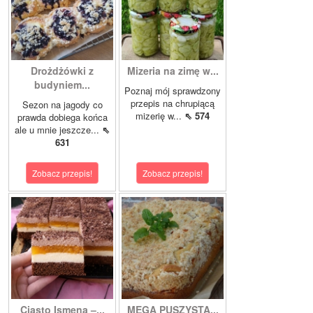
Drożdżówki z
Mizeria na zimę w...
budyniem...
Poznaj mój sprawdzony
przepis na chrupiącą
Sezon na jagody co
mizerię w...
⇖ 574
prawda dobiega końca
ale u mnie jeszcze...
⇖
631
Zobacz przepis!
Zobacz przepis!
Ciasto Ismena –...
MEGA PUSZYSTA...