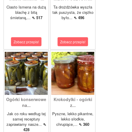
Ciasto Ismena na dużą
Ta drożdżówka wyszła
blachę z bitą
tak puszysta, że ciężko
śmietaną,...
⇖ 517
było...
⇖ 496
Zobacz przepis!
Zobacz przepis!
Ogórki konserwowe
Krokodylki - ogórki
na...
z...
Jak co roku według tej
Pyszne, lekko pikantne,
samej receptury
lekko słodkie,
zaprawiamy nasze...
⇖
chrupiące,...
⇖ 360
428