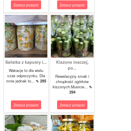
Zobacz przepis!
Zobacz przepis!
Sałatka z kapusty i...
Kiszone inaczej,
po...
Wakacje to dla wielu
czas odpoczynku. Dla
Rewelacyjny smak i
mnie jednak to...
⇖ 295
chrupkość ogórków
kiszonych.Musicie...
⇖
294
Zobacz przepis!
Zobacz przepis!