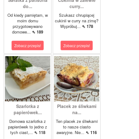
do...
curry...
Od kiedy pamiętam, w
Szukasz chrupiącej
moim domu
cukinii w curry na zimę?
przygotowywano
Wypróbuj...
⇖ 178
domowe...
⇖ 189
Zobacz przepis!
Zobacz przepis!
Szarlotka z
Placek ze śliwkami
papierówek...
na...
Domowa szarlotka z
Ten placek ze śliwkami
papierówek to jedno z
to nasze ciasto
tych ciast,...
⇖ 118
awaryjne. Nie...
⇖ 116