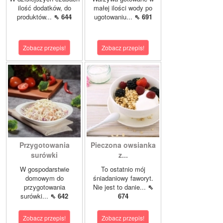
ilość dodatków, do
małej ilości wody po
produktów...
⇖ 644
ugotowaniu...
⇖ 691
Zobacz przepis!
Zobacz przepis!
Przygotowania
Pieczona owsianka
surówki
z...
W gospodarstwie
To ostatnio mój
domowym do
śniadaniowy faworyt.
przygotowania
Nie jest to danie...
⇖
surówki...
⇖ 642
674
Zobacz przepis!
Zobacz przepis!