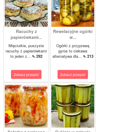
Racuchy z
Rewelacyjne ogórki
papierówkami...
w...
Mięciutkie, puszyste
Ogórki z przyprawą
racuchy z papierówkami
gyros to ciekawa
to jeden z...
⇖ 292
alternatywa dla...
⇖ 213
Zobacz przepis!
Zobacz przepis!
Sałatka z patisona
Cukinia w zalewie