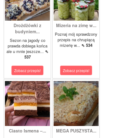
Drożdżówki z
Mizeria na zimę w...
budyniem...
Poznaj mój sprawdzony
przepis na chrupiącą
Sezon na jagody co
mizerię w...
⇖ 534
prawda dobiega końca
ale u mnie jeszcze...
⇖
537
Zobacz przepis!
Zobacz przepis!
Ciasto Ismena –...
MEGA PUSZYSTA...