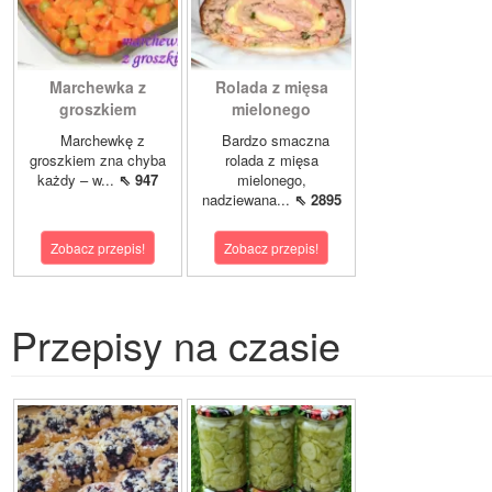
Marchewka z
Rolada z mięsa
groszkiem
mielonego
Marchewkę z
Bardzo smaczna
groszkiem zna chyba
rolada z mięsa
każdy – w...
⇖ 947
mielonego,
nadziewana...
⇖ 2895
Zobacz przepis!
Zobacz przepis!
Przepisy na czasie