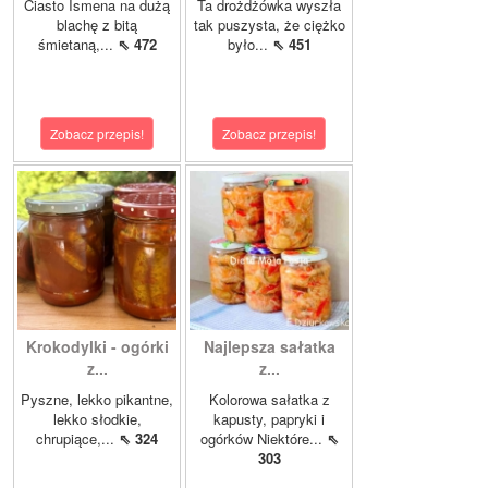
Ciasto Ismena na dużą
Ta drożdżówka wyszła
blachę z bitą
tak puszysta, że ciężko
śmietaną,...
⇖ 472
było...
⇖ 451
Zobacz przepis!
Zobacz przepis!
Krokodylki - ogórki
Najlepsza sałatka
z...
z...
Pyszne, lekko pikantne,
Kolorowa sałatka z
lekko słodkie,
kapusty, papryki i
chrupiące,...
⇖ 324
ogórków Niektóre...
⇖
303