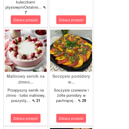
kuleczkami
ptysiowymiOstatnio...
⇖
7
Zobacz przepis!
Zobacz przepis!
Malinowy sernik na
Soczyste pomidory
zimno...
w...
Przepyszny sernik na
Soczyste czerwone i
zimno - turbo malinowy,
żółte pomidory w
puszysty,...
⇖ 21
pachnącej...
⇖ 29
Zobacz przepis!
Zobacz przepis!