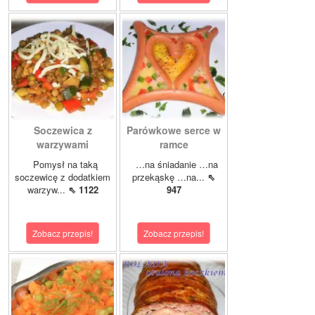
Soczewica z
Parówkowe serce w
warzywami
ramce
Pomysł na taką
…na śniadanie …na
soczewicę z dodatkiem
przekąskę …na...
⇖
warzyw...
⇖ 1122
947
Zobacz przepis!
Zobacz przepis!