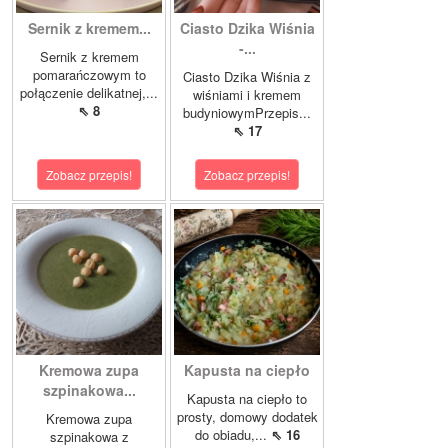
Sernik z kremem...
Ciasto Dzika Wiśnia
-...
Sernik z kremem
pomarańczowym to
Ciasto Dzika Wiśnia z
połączenie delikatnej,...
wiśniami i kremem
⇖ 8
budyniowymPrzepis...
⇖ 17
Zobacz przepis!
Zobacz przepis!
Kremowa zupa
Kapusta na ciepło
szpinakowa...
Kapusta na ciepło to
prosty, domowy dodatek
Kremowa zupa
do obiadu,...
⇖ 16
szpinakowa z