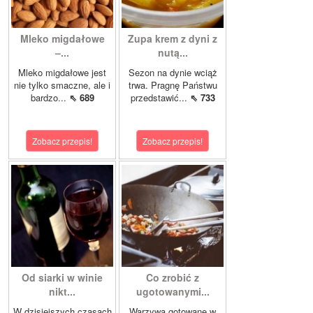
Mleko migdałowe
Zupa krem z dyni z
–...
nutą...
Mleko migdałowe jest
Sezon na dynie wciąż
nie tylko smaczne, ale i
trwa. Pragnę Państwu
bardzo...
⇖ 689
przedstawić...
⇖ 733
Zobacz przepis!
Zobacz przepis!
Od siarki w winie
Co zrobić z
nikt...
ugotowanymi...
W dzisiejszych czasach
Warzywa gotowane w