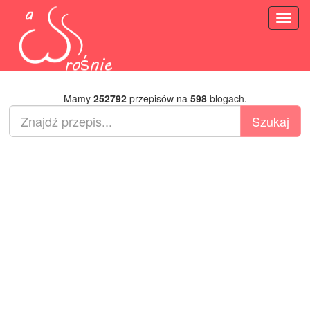
Toggl
naviga
Mamy
252792
przepisów na
598
blogach.