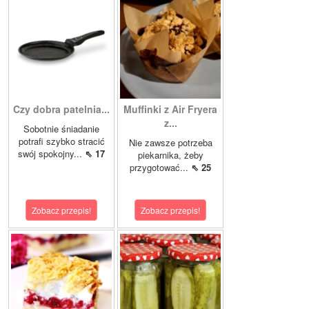
Czy dobra patelnia...
Muffinki z Air Fryera
z...
Sobotnie śniadanie
potrafi szybko stracić
Nie zawsze potrzeba
swój spokojny...
⇖ 17
piekarnika, żeby
przygotować...
⇖ 25
Zobacz przepis!
Zobacz przepis!