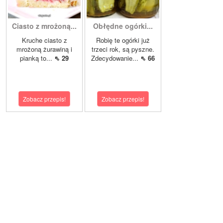
Ciasto z mrożoną...
Obłędne ogórki...
Kruche ciasto z
Robię te ogórki już
mrożoną żurawiną i
trzeci rok, są pyszne.
pianką to...
⇖ 29
Zdecydowanie...
⇖ 66
Zobacz przepis!
Zobacz przepis!