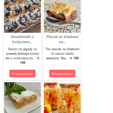
Drożdżówki z
Placek ze śliwkami
budyniem...
na...
Sezon na jagody co
Ten placek ze śliwkami
prawda dobiega końca
to nasze ciasto
ale u mnie jeszcze...
⇖
awaryjne. Nie...
⇖ 106
149
Zobacz przepis!
Zobacz przepis!