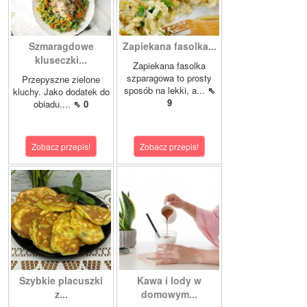
Szmaragdowe
Zapiekana fasolka...
kluseczki...
Zapiekana fasolka
szparagowa to prosty
Przepyszne zielone
sposób na lekki, a...
⇖
kluchy. Jako dodatek do
9
obiadu....
⇖ 0
Zobacz przepis!
Zobacz przepis!
Szybkie placuszki
Kawa i lody w
z...
domowym...