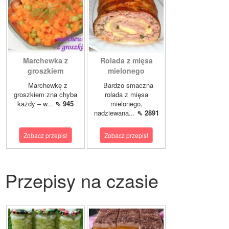
Marchewka z
Rolada z mięsa
groszkiem
mielonego
Marchewkę z
Bardzo smaczna
groszkiem zna chyba
rolada z mięsa
każdy – w...
⇖ 945
mielonego,
nadziewana...
⇖ 2891
Zobacz przepis!
Zobacz przepis!
Przepisy na czasie