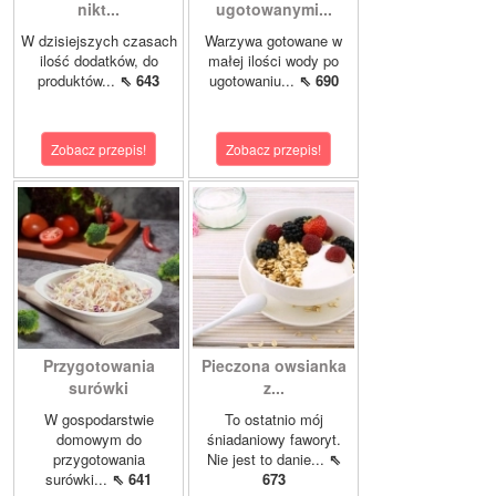
nikt...
ugotowanymi...
W dzisiejszych czasach
Warzywa gotowane w
ilość dodatków, do
małej ilości wody po
produktów...
⇖ 643
ugotowaniu...
⇖ 690
Zobacz przepis!
Zobacz przepis!
Przygotowania
Pieczona owsianka
surówki
z...
W gospodarstwie
To ostatnio mój
domowym do
śniadaniowy faworyt.
przygotowania
Nie jest to danie...
⇖
surówki...
⇖ 641
673