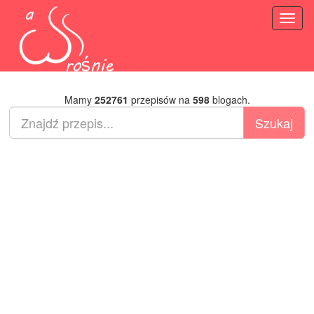
Toggl
naviga
Mamy
252761
przepisów na
598
blogach.