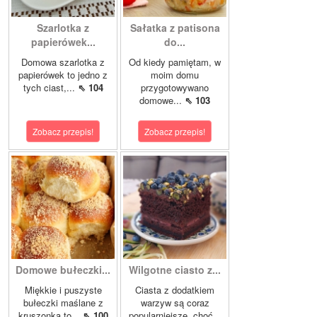
Szarlotka z
Sałatka z patisona
papierówek...
do...
Domowa szarlotka z
Od kiedy pamiętam, w
papierówek to jedno z
moim domu
tych ciast,...
⇖ 104
przygotowywano
domowe...
⇖ 103
Zobacz przepis!
Zobacz przepis!
Domowe bułeczki...
Wilgotne ciasto z...
Miękkie i puszyste
Ciasta z dodatkiem
bułeczki maślane z
warzyw są coraz
kruszonką to...
⇖ 100
popularniejsze, choć...