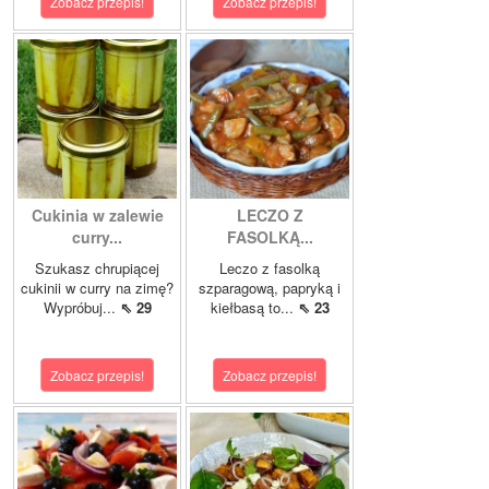
Zobacz przepis!
Zobacz przepis!
Cukinia w zalewie
LECZO Z
curry...
FASOLKĄ...
Szukasz chrupiącej
Leczo z fasolką
cukinii w curry na zimę?
szparagową, papryką i
Wypróbuj...
⇖ 29
kiełbasą to...
⇖ 23
Zobacz przepis!
Zobacz przepis!