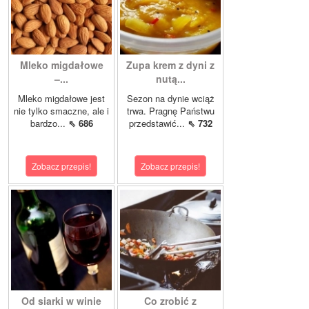
Mleko migdałowe
Zupa krem z dyni z
–...
nutą...
Mleko migdałowe jest
Sezon na dynie wciąż
nie tylko smaczne, ale i
trwa. Pragnę Państwu
bardzo...
⇖ 686
przedstawić...
⇖ 732
Zobacz przepis!
Zobacz przepis!
Od siarki w winie
Co zrobić z