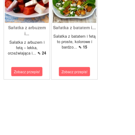
Sałatka z arbuzem
Sałatka z batatem i...
i...
Sałatka z batatem i fetą
to proste, kolorowe i
Sałatka z arbuzem i
bardzo...
⇖ 15
fetą – lekka,
orzeźwiająca i...
⇖ 24
Zobacz przepis!
Zobacz przepis!