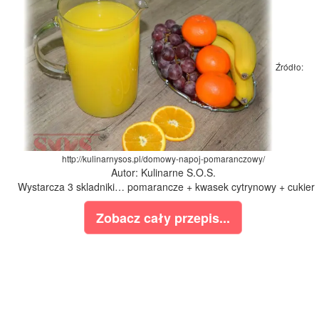
Źródło:
http://kulinarnysos.pl/domowy-napoj-pomaranczowy/
Autor: Kulinarne S.O.S.
Wystarcza 3 skladniki… pomarancze + kwasek cytrynowy + cukier
Zobacz cały przepis...