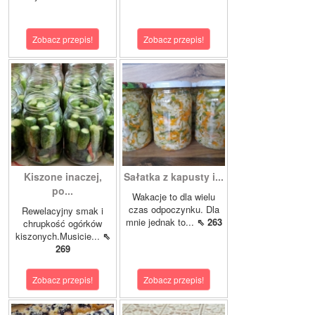
Zobacz przepis!
Zobacz przepis!
Kiszone inaczej,
Sałatka z kapusty i...
po...
Wakacje to dla wielu
czas odpoczynku. Dla
Rewelacyjny smak i
mnie jednak to...
⇖ 263
chrupkość ogórków
kiszonych.Musicie...
⇖
269
Zobacz przepis!
Zobacz przepis!