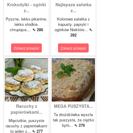
Krokodylki - ogórki
Najlepsza sałatka
z...
z...
Pyszne, lekko pikantne,
Kolorowa sałatka z
lekko słodkie,
kapusty, papryki i
chrupiące,...
⇖ 286
ogórków Niektóre...
⇖
282
Zobacz przepis!
Zobacz przepis!
Racuchy z
MEGA PUSZYSTA...
papierówkami...
Ta drożdżówka wyszła
tak puszysta, że ciężko
Mięciutkie, puszyste
było...
⇖ 276
racuchy z papierówkami
to jeden z...
⇖ 277