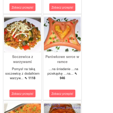
Zobacz przepis!
Zobacz przepis!
Soczewica z
Parówkowe serce w
warzywami
ramce
Pomysł na taką
…na śniadanie …na
soczewicę z dodatkiem
przekąskę …na...
⇖
warzyw...
⇖ 1118
946
Zobacz przepis!
Zobacz przepis!