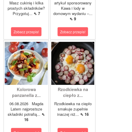
Masz cukinię i kilka
artykuł sponsorowany
prostych składników?
Kawa i lody w
Przygotuj...
⇖ 7
domowym wydaniu –...
⇖ 9
Zobacz przepis!
Zobacz przepis!
Kolorowa
Rzodkiewka na
panzanella z...
ciepło z...
06.08.2026 Magda
Rzodkiewka na ciepło
Latem najprostsze
smakuje zupełnie
składniki potrafią...
⇖
inaczej niż...
⇖ 16
16