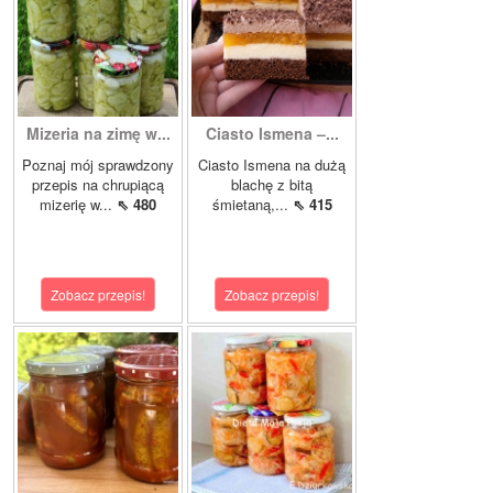
Mizeria na zimę w...
Ciasto Ismena –...
Poznaj mój sprawdzony
Ciasto Ismena na dużą
przepis na chrupiącą
blachę z bitą
mizerię w...
⇖ 480
śmietaną,...
⇖ 415
Zobacz przepis!
Zobacz przepis!