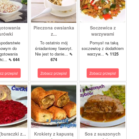
gotowania
Pieczona owsianka
Soczewica z
urówki
z...
warzywami
podarstwie
To ostatnio mój
Pomysł na taką
owym do
śniadaniowy faworyt.
soczewicę z dodatkiem
gotowania
Nie jest to danie...
⇖
warzyw...
⇖ 1125
ki...
⇖ 644
674
cz przepis!
Zobacz przepis!
Zobacz przepis!
buraczki z...
Krokiety z kapustą
Sos z suszonych