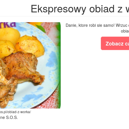
Ekspresowy obiad z 
Danie, ktore robi sie samo! Wrzu
obia
Zobacz ca
sos.pl/obiad-z-worka/
rne S.O.S.