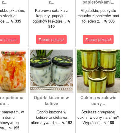
z...
z...
papierówkami...
ekko pikantne,
Kolorowa sałatka z
Mięciutkie, puszyste
o słodkie,
kapusty, papryki i
racuchy z papierówkami
ce,...
⇖ 335
ogórków Niektóre...
⇖
to jeden z...
⇖ 306
310
cz przepis!
Zobacz przepis!
Zobacz przepis!
a z patisona
Ogórki kiszone w
Cukinia w zalewie
do...
kefirze
curry...
y pamiętam, w
Ogórki kiszone w
Szukasz chrupiącej
im domu
kefirze to ciekawa
cukinii w curry na zimę?
gotowywano
alternatywa dla...
⇖ 192
Wypróbuj...
⇖ 188
we...
⇖ 195