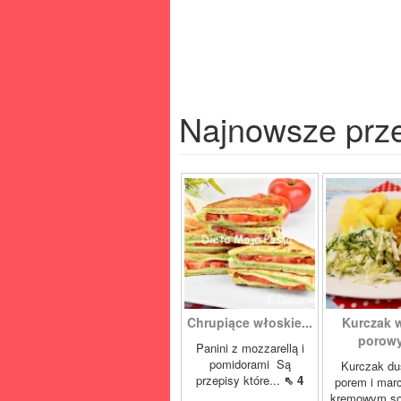
Najnowsze prz
Chrupiące włoskie...
Kurczak 
porowy
Panini z mozzarellą i
pomidorami Są
Kurczak du
przepisy które...
⇖ 4
porem i mar
kremowym so