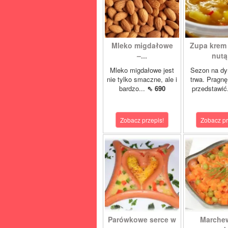
Mleko migdałowe
Zupa krem 
–...
nutą.
Mleko migdałowe jest
Sezon na dy
nie tylko smaczne, ale i
trwa. Pragn
bardzo...
⇖ 690
przedstawić
Zobacz przepis!
Zobacz pr
Parówkowe serce w
Marche