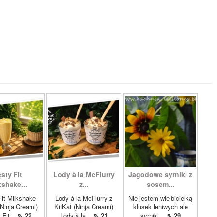
sty Fit
Lody à la McFlurry
Jagodowe syrniki z
kshake...
z...
sosem...
it Milkshake
Lody à la McFlurry z
Nie jestem wielbicielką
Ninja Creami)
KitKat (Ninja Creami)
klusek leniwych ale
 Fit...
⇖ 22
Lody à la...
⇖ 21
syrniki...
⇖ 29