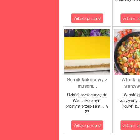
Zobacz przepis!
Zobacz pr
Sernik kokosowy z
Włoski 
musem...
warzywn
Dzisiaj przychodzę do
Włoski g
Was z kolejnym
warzywny „
prostym przepisem...
⇖
ligure” z.
27
Zobacz przepis!
Zobacz pr