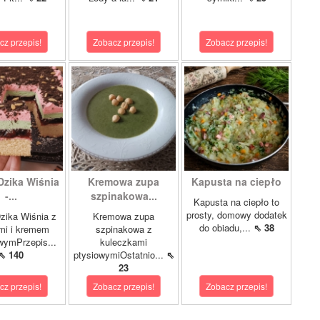
cz przepis!
Zobacz przepis!
Zobacz przepis!
Dzika Wiśnia
Kremowa zupa
Kapusta na ciepło
-...
szpinakowa...
Kapusta na ciepło to
prosty, domowy dodatek
zika Wiśnia z
Kremowa zupa
do obiadu,...
⇖ 38
mi i kremem
szpinakowa z
wymPrzepis...
kuleczkami
⇖ 140
ptysiowymiOstatnio...
⇖
23
cz przepis!
Zobacz przepis!
Zobacz przepis!