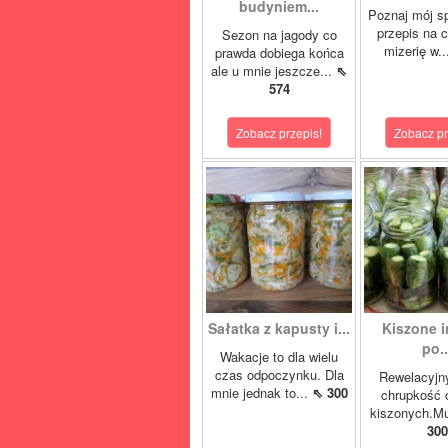
budyniem...
Poznaj mój s
przepis na 
Sezon na jagody co
mizerię w.
prawda dobiega końca
ale u mnie jeszcze...
⇖
574
Zobacz przepis!
Zobacz pr
Sałatka z kapusty i...
Kiszone i
po..
Wakacje to dla wielu
czas odpoczynku. Dla
Rewelacyjn
mnie jednak to...
⇖ 300
chrupkość 
kiszonych.Mu
300