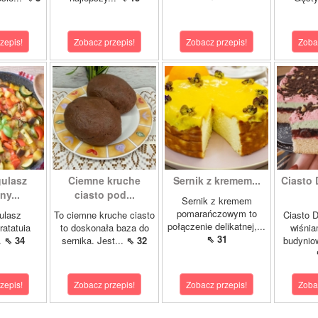
zepis!
Zobacz przepis!
Zobacz przepis!
Zoba
gulasz
Ciemne kruche
Sernik z kremem...
Ciasto 
y...
ciasto pod...
Sernik z kremem
pomarańczowym to
ulasz
To ciemne kruche ciasto
Ciasto D
połączenie delikatnej,...
ratatuia
to doskonała baza do
wiśnia
⇖ 31
..
⇖ 34
sernika. Jest...
⇖ 32
budynio
zepis!
Zobacz przepis!
Zobacz przepis!
Zoba