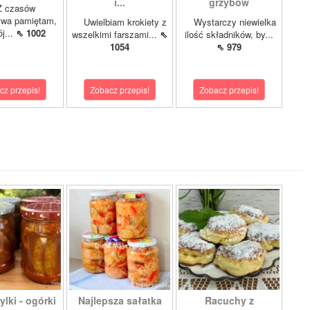
i...
grzybów
czasów
twa pamiętam,
Uwielbiam krokiety z
Wystarczy niewielka
j...
⇖ 1002
wszelkimi farszami...
⇖
ilość składników, by...
1054
⇖ 979
cz przepis!
Zobacz przepis!
Zobacz przepis!
lki - ogórki
Najlepsza sałatka
Racuchy z