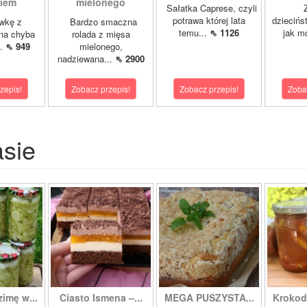
kiem
mielonego
Sałatka Caprese, czyli
Z 
potrawa której lata
dziecińs
wkę z
Bardzo smaczna
temu...
⇖ 1126
jak mó
na chyba
rolada z mięsa
..
⇖ 949
mielonego,
nadziewana...
⇖ 2900
zepis!
Zobacz przepis!
Zobacz przepis!
Zoba
asie
zimę w...
Ciasto Ismena –...
MEGA PUSZYSTA...
Krokody