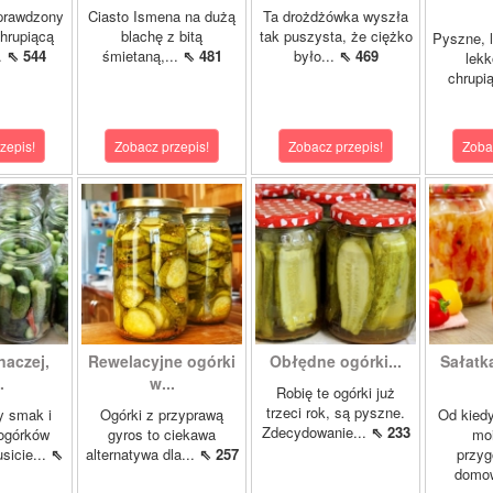
prawdzony
Ciasto Ismena na dużą
Ta drożdżówka wyszła
chrupiącą
blachę z bitą
tak puszysta, że ciężko
Pyszne, l
..
⇖ 544
śmietaną,...
⇖ 481
było...
⇖ 469
lekk
chrupią
zepis!
Zobacz przepis!
Zobacz przepis!
Zoba
naczej,
Rewelacyjne ogórki
Obłędne ogórki...
Sałatk
.
w...
Robię te ogórki już
trzeci rok, są pyszne.
y smak i
Ogórki z przyprawą
Od kied
Zdecydowanie...
⇖ 233
ogórków
gyros to ciekawa
mo
sicie...
⇖
alternatywa dla...
⇖ 257
przy
domo