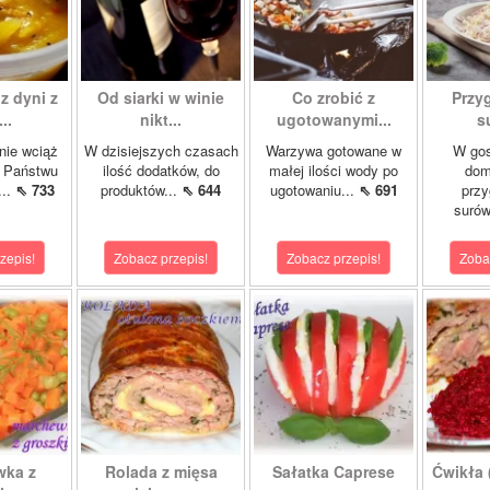
z dyni z
Od siarki w winie
Co zrobić z
Przy
..
nikt...
ugotowanymi...
s
nie wciąż
W dzisiejszych czasach
Warzywa gotowane w
W gos
ę Państwu
ilość dodatków, do
małej ilości wody po
dom
...
⇖ 733
produktów...
⇖ 644
ugotowaniu...
⇖ 691
przy
surów
zepis!
Zobacz przepis!
Zobacz przepis!
Zoba
wka z
Rolada z mięsa
Sałatka Caprese
Ćwikła (