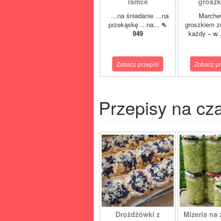
ramce
grosz
…na śniadanie …na
Marche
przekąskę …na...
⇖
groszkiem z
949
każdy – w.
Zobacz przepis!
Zobacz pr
Przepisy na cz
Drożdżówki z
Mizeria na 