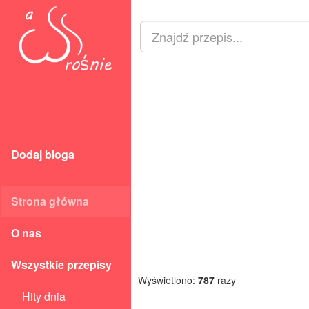
Dodaj bloga
Strona główna
O nas
Wszystkie przepisy
Wyświetlono:
787
razy
Hity dnia