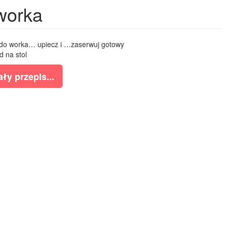
worka
c do worka… upiecz i …zaserwuj gotowy
d na stol
ły przepis...