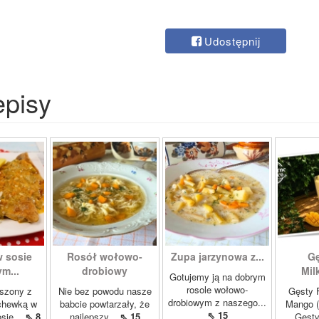
Udostępnij
episy
w sosie
Rosół wołowo-
Zupa jarzynowa z...
Gę
m...
drobiowy
Mil
Gotujemy ją na dobrym
rosole wołowo-
szony z
Nie bez powodu nasze
Gęsty F
drobiowym z naszego...
chewką w
babcie powtarzały, że
Mango (
⇖ 15
sie...
⇖ 8
najlepszy...
⇖ 15
Gęsty