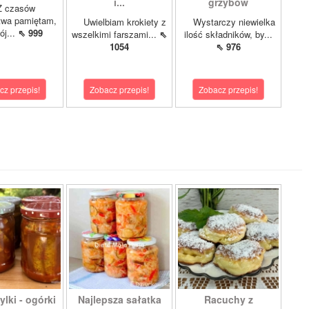
i...
grzybów
czasów
twa pamiętam,
Uwielbiam krokiety z
Wystarczy niewielka
ój...
⇖ 999
wszelkimi farszami...
⇖
ilość składników, by...
1054
⇖ 976
cz przepis!
Zobacz przepis!
Zobacz przepis!
lki - ogórki
Najlepsza sałatka
Racuchy z