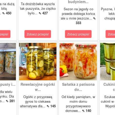
budyniem...
a na dużą
Ta drożdżówka wyszła
 bitą
tak puszysta, że ciężko
Sezon na jagody co
Pyszne, l
..
⇖ 450
było...
⇖ 427
prawda dobiega końca
lekk
ale u mnie jeszcze...
⇖
chrupią
333
zepis!
Zobacz przepis!
Zobacz przepis!
Zoba
pusty i...
Rewelacyjne ogórki
Sałatka z patisona
Cukini
w...
do...
c
dla wielu
ynku. Dla
Ogórki z przyprawą
Od kiedy pamiętam, w
Szukas
o...
⇖ 281
gyros to ciekawa
moim domu
cukinii w
alternatywa dla...
⇖ 145
przygotowywano
Wypró
domowe...
⇖ 140