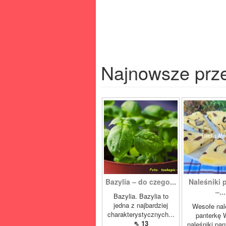
Najnowsze prz
Bazylia – do czego...
Naleśniki 
–...
Bazylia. Bazylia to
jedna z najbardziej
Wesołe nal
charakterystycznych...
panterkę 
⇖ 13
naleśniki pan