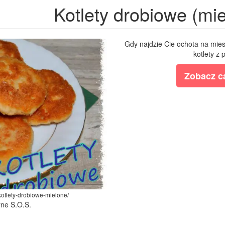
Kotlety drobiowe (mi
Gdy najdzie Cie ochota na miesn
kotlety z 
Zobacz ca
/kotlety-drobiowe-mielone/
rne S.O.S.