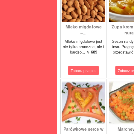
Mleko migdałowe
Zupa krem 
–...
nutą.
Mleko migdałowe jest
Sezon na dy
nie tylko smaczne, ale i
trwa. Pragn
bardzo...
⇖ 689
przedstawić
Zobacz przepis!
Zobacz pr
Parówkowe serce w
Marche