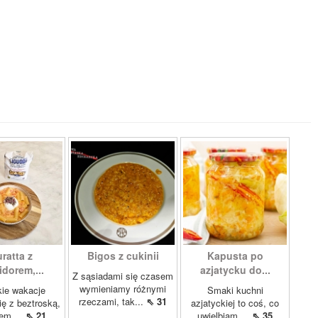
ratta z
Bigos z cukinii
Kapusta po
dorem,...
azjatycku do...
Z sąsiadami się czasem
wymieniamy różnymi
ie wakacje
Smaki kuchni
rzeczami, tak...
⇖ 31
ię z beztroską,
azjatyckiej to coś, co
em,...
⇖ 21
uwielbiam....
⇖ 35