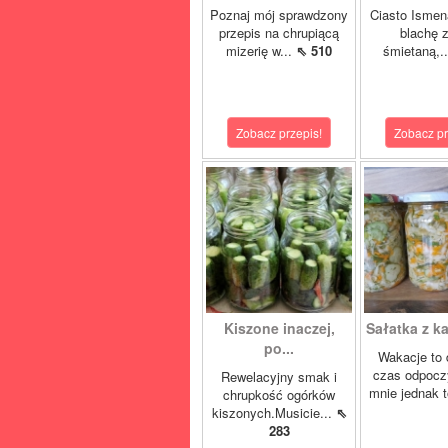
Poznaj mój sprawdzony
Ciasto Ismen
przepis na chrupiącą
blachę z
mizerię w...
⇖ 510
śmietaną,.
Zobacz przepis!
Zobacz pr
Kiszone inaczej,
Sałatka z ka
po...
Wakacje to 
czas odpocz
Rewelacyjny smak i
mnie jednak t
chrupkość ogórków
kiszonych.Musicie...
⇖
283