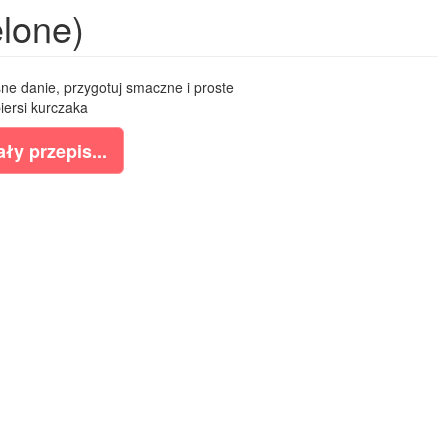
elone)
e danie, przygotuj smaczne i proste
piersi kurczaka
ły przepis...