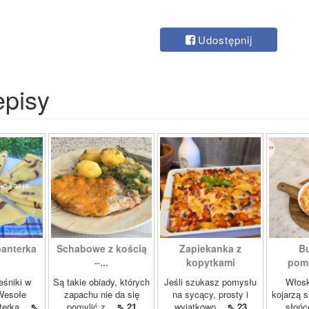
Udostępnij
episy
panterka
Schabowe z kością
Zapiekanka z
Bu
–...
kopytkami
pomi
eśniki w
Są takie obiady, których
Jeśli szukasz pomysłu
Włosk
Wesołe
zapachu nie da się
na sycący, prosty i
kojarzą s
terka...
⇖
pomylić z...
⇖ 21
wyjątkowo...
⇖ 23
słońc