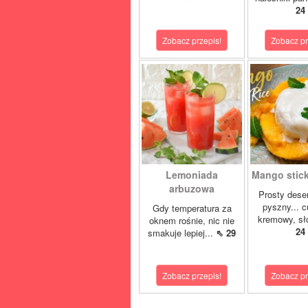
24
Zobacz przepis!
Zobacz pr
Lemoniada
Mango sticky
arbuzowa
Prosty deser
pyszny... 
Gdy temperatura za
kremowy, sło
oknem rośnie, nic nie
24
smakuje lepiej...
⇖ 29
Zobacz przepis!
Zobacz pr