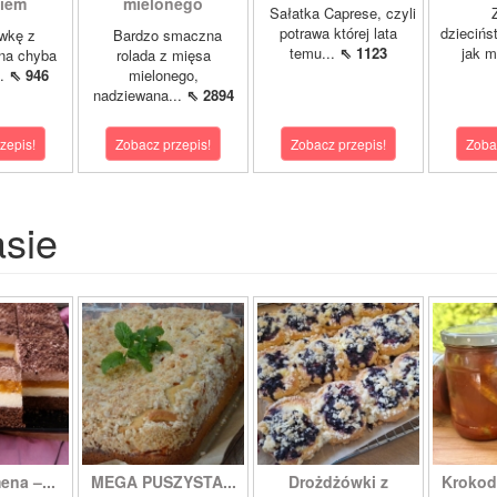
kiem
mielonego
Sałatka Caprese, czyli
Z 
potrawa której lata
dziecińs
wkę z
Bardzo smaczna
temu...
⇖ 1123
jak m
na chyba
rolada z mięsa
..
⇖ 946
mielonego,
nadziewana...
⇖ 2894
zepis!
Zobacz przepis!
Zobacz przepis!
Zoba
asie
ena –...
MEGA PUSZYSTA...
Drożdżówki z
Krokody