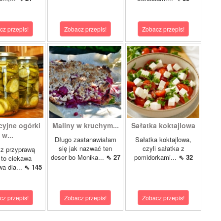
cz przepis!
Zobacz przepis!
Zobacz przepis!
cyjne ogórki
Maliny w kruchym...
Sałatka koktajlowa
w...
Długo zastanawiałam
Sałatka koktajlowa,
się jak nazwać ten
czyli sałatka z
 z przyprawą
deser bo Monika...
⇖ 27
pomidorkami...
⇖ 32
 to ciekawa
wa dla...
⇖ 145
cz przepis!
Zobacz przepis!
Zobacz przepis!