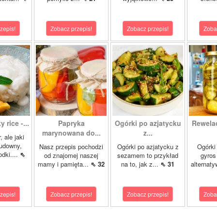
zepis!
Zobacz przepis!
Zobacz przepis!
Zoba
 rice -...
Papryka
Ogórki po azjatycku
Rewela
marynowana do...
z...
, ale jaki
cudowny,
Nasz przepis pochodzi
Ogórki po azjatycku z
Ogórki
dki....
⇖
od znajomej naszej
sezamem to przykład
gyros
mamy i pamięta...
⇖ 32
na to, jak z...
⇖ 31
alternaty
zepis!
Zobacz przepis!
Zobacz przepis!
Zoba