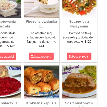
gotowania
Pieczona owsianka
Soczewica z
urówki
z...
warzywami
podarstwie
To ostatnio mój
Pomysł na taką
owym do
śniadaniowy faworyt.
soczewicę z dodatkiem
gotowania
Nie jest to danie...
⇖
warzyw...
⇖ 1120
ki...
⇖ 642
674
cz przepis!
Zobacz przepis!
Zobacz przepis!
buraczki z...
Krokiety z kapustą
Sos z suszonych