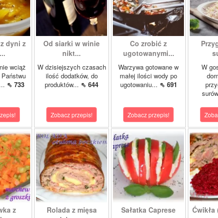
z dyni z
Od siarki w winie
Co zrobić z
Przy
..
nikt...
ugotowanymi...
s
nie wciąż
W dzisiejszych czasach
Warzywa gotowane w
W gos
ę Państwu
ilość dodatków, do
małej ilości wody po
dom
...
⇖ 733
produktów...
⇖ 644
ugotowaniu...
⇖ 691
przy
surów
zepis!
Zobacz przepis!
Zobacz przepis!
Zoba
wka z
Rolada z mięsa
Sałatka Caprese
Ćwikła (