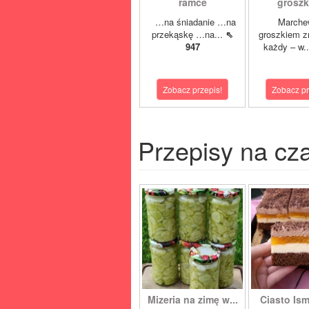
ramce
grosz
…na śniadanie …na
Marche
przekąskę …na...
⇖
groszkiem z
947
każdy – w.
Zobacz przepis!
Zobacz pr
Przepisy na cz
Mizeria na zimę w...
Ciasto Ism