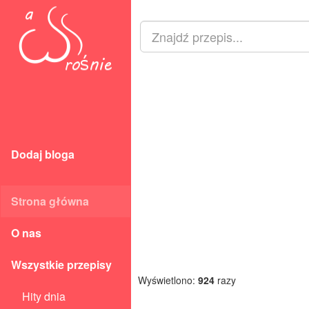
Dodaj bloga
Strona główna
O nas
Wszystkie przepisy
Wyświetlono:
924
razy
Hity dnia