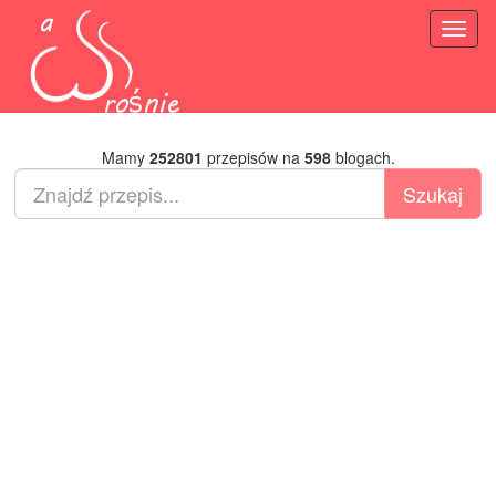
Toggl
naviga
Mamy
252801
przepisów na
598
blogach.