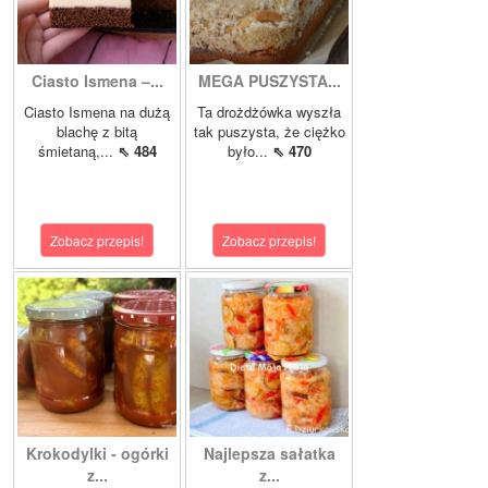
Ciasto Ismena –...
MEGA PUSZYSTA...
Ciasto Ismena na dużą
Ta drożdżówka wyszła
blachę z bitą
tak puszysta, że ciężko
śmietaną,...
⇖ 484
było...
⇖ 470
Zobacz przepis!
Zobacz przepis!
Krokodylki - ogórki
Najlepsza sałatka
z...
z...