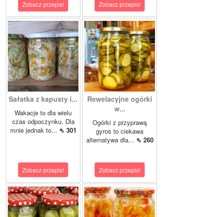
Zobacz przepis!
Zobacz przepis!
Sałatka z kapusty i...
Rewelacyjne ogórki
w...
Wakacje to dla wielu
czas odpoczynku. Dla
Ogórki z przyprawą
mnie jednak to...
⇖ 301
gyros to ciekawa
alternatywa dla...
⇖ 260
Zobacz przepis!
Zobacz przepis!