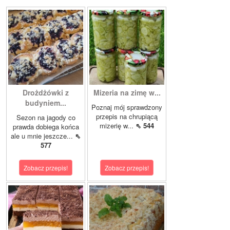
Drożdżówki z
Mizeria na zimę w...
budyniem...
Poznaj mój sprawdzony
przepis na chrupiącą
Sezon na jagody co
mizerię w...
⇖ 544
prawda dobiega końca
ale u mnie jeszcze...
⇖
577
Zobacz przepis!
Zobacz przepis!