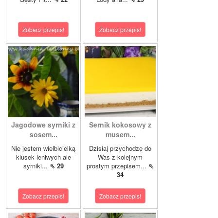
Zobacz przepis!
Zobacz przepis!
Jagodowe syrniki z
Sernik kokosowy z
sosem...
musem...
Nie jestem wielbicielką
Dzisiaj przychodzę do
klusek leniwych ale
Was z kolejnym
syrniki...
⇖ 29
prostym przepisem...
⇖
34
Zobacz przepis!
Zobacz przepis!