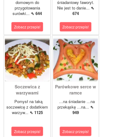
domowym do
śniadaniowy faworyt.
przygotowania
Nie jest to danie...
⇖
surówki...
⇖ 644
674
Zobacz przepis!
Zobacz przepis!
Soczewica z
Parówkowe serce w
warzywami
ramce
Pomysł na taką
…na śniadanie …na
soczewicę z dodatkiem
przekąskę …na...
⇖
warzyw...
⇖ 1125
949
Zobacz przepis!
Zobacz przepis!