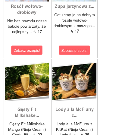
Rosół wołowo-
Zupa jarzynowa z...
drobiowy
Gotujemy ją na dobrym
rosole wołowo-
Nie bez powodu nasze
drobiowym z naszego...
babcie powtarzały, że
⇖ 17
najlepszy...
⇖ 17
Zobacz przepis!
Zobacz przepis!
Gęsty Fit
Lody à la McFlurry
Milkshake...
z...
Gęsty Fit Milkshake
Lody à la McFlurry z
Mango (Ninja Creami)
KitKat (Ninja Creami)
Gęsty Fit...
⇖ 22
Lody à la...
⇖ 29