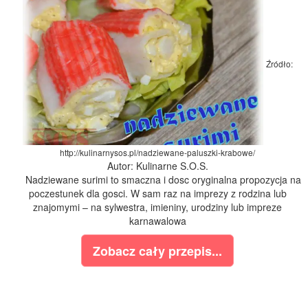
Źródło:
http://kulinarnysos.pl/nadziewane-paluszki-krabowe/
Autor: Kulinarne S.O.S.
Nadziewane surimi to smaczna i dosc oryginalna propozycja na
poczestunek dla gosci. W sam raz na imprezy z rodzina lub
znajomymi – na sylwestra, imieniny, urodziny lub impreze
karnawalowa
Zobacz cały przepis...