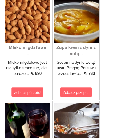
Mleko migdałowe
Zupa krem z dyni z
–...
nutą...
Mleko migdałowe jest
Sezon na dynie wciąż
nie tylko smaczne, ale i
trwa. Pragnę Państwu
bardzo...
⇖ 690
przedstawić...
⇖ 733
Zobacz przepis!
Zobacz przepis!