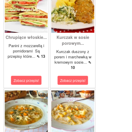
Chrupiące włoskie...
Kurczak w sosie
porowym...
Panini z mozzarellą i
pomidorami Są
Kurczak duszony z
przepisy które...
⇖ 13
porem i marchewką w
kremowym sosie...
⇖
10
Zobacz przepis!
Zobacz przepis!