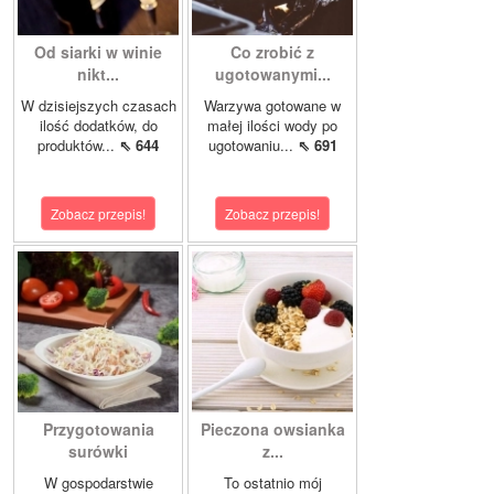
Od siarki w winie
Co zrobić z
nikt...
ugotowanymi...
W dzisiejszych czasach
Warzywa gotowane w
ilość dodatków, do
małej ilości wody po
produktów...
⇖ 644
ugotowaniu...
⇖ 691
Zobacz przepis!
Zobacz przepis!
Przygotowania
Pieczona owsianka
surówki
z...
W gospodarstwie
To ostatnio mój