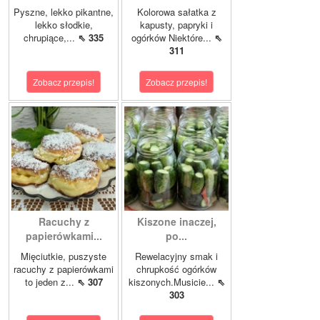
Pyszne, lekko pikantne,
Kolorowa sałatka z
lekko słodkie,
kapusty, papryki i
chrupiące,...
⇖ 335
ogórków Niektóre...
⇖
311
Zobacz przepis!
Zobacz przepis!
Racuchy z
Kiszone inaczej,
papierówkami...
po...
Mięciutkie, puszyste
Rewelacyjny smak i
racuchy z papierówkami
chrupkość ogórków
to jeden z...
⇖ 307
kiszonych.Musicie...
⇖
303