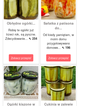
Obłędne ogórki...
Sałatka z patisona
do...
Robię te ogórki już
trzeci rok, są pyszne.
Od kiedy pamiętam, w
Zdecydowanie...
⇖ 254
moim domu
przygotowywano
domowe...
⇖ 196
Zobacz przepis!
Zobacz przepis!
Ogórki kiszone w
Cukinia w zalewie