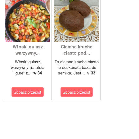
Włoski gulasz
Ciemne kruche
warzywny...
ciasto pod...
Włoski gulasz
To ciemne kruche ciasto
warzywny „ratatuia
to doskonała baza do
ligure” z...
⇖ 34
sernika. Jest...
⇖ 33
Zobacz przepis!
Zobacz przepis!