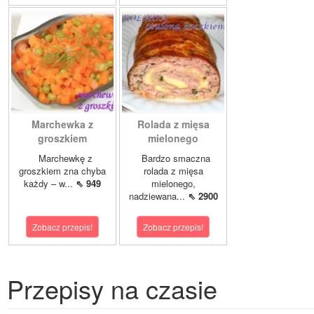
Marchewka z
Rolada z mięsa
groszkiem
mielonego
Marchewkę z
Bardzo smaczna
groszkiem zna chyba
rolada z mięsa
każdy – w...
⇖ 949
mielonego,
nadziewana...
⇖ 2900
Zobacz przepis!
Zobacz przepis!
Przepisy na czasie