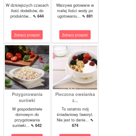
W dzisiejszych czasach
Warzywa gotowane w
ilość dodatków, do
małej ilości wody po
produktów...
⇖ 644
ugotowaniu...
⇖ 691
Zobacz przepis!
Zobacz przepis!
Przygotowania
Pieczona owsianka
surówki
z...
W gospodarstwie
To ostatnio mój
domowym do
śniadaniowy faworyt.
przygotowania
Nie jest to danie...
⇖
surówki...
⇖ 642
674