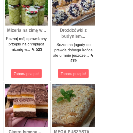
Mizeria na zimę w...
Drożdżówki z
budyniem...
Poznaj mój sprawdzony
przepis na chrupiącą
Sezon na jagody co
mizerię w...
⇖ 523
prawda dobiega końca
ale u mnie jeszcze...
⇖
479
Zobacz przepis!
Zobacz przepis!
Ciasto Ismena –...
MEGA PUSZYSTA...