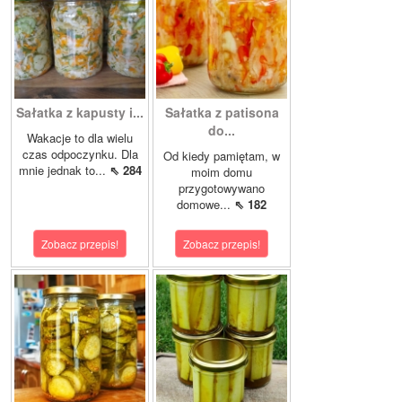
Sałatka z kapusty i...
Sałatka z patisona
do...
Wakacje to dla wielu
czas odpoczynku. Dla
Od kiedy pamiętam, w
mnie jednak to...
⇖ 284
moim domu
przygotowywano
domowe...
⇖ 182
Zobacz przepis!
Zobacz przepis!