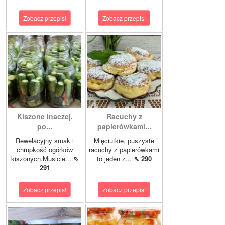
Zobacz przepis!
Zobacz przepis!
Kiszone inaczej,
Racuchy z
po...
papierówkami...
Rewelacyjny smak i
Mięciutkie, puszyste
chrupkość ogórków
racuchy z papierówkami
kiszonych.Musicie...
⇖
to jeden z...
⇖ 290
291
Zobacz przepis!
Zobacz przepis!