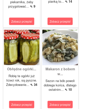
pianką to...
⇖ 14
piekarnika, żeby
przygotować...
⇖ 9
Zobacz przepis!
Zobacz przepis!
Obłędne ogórki...
Makaron z bobem
w...
Robię te ogórki już
trzeci rok, są pyszne.
Sezon na bób powoli
Zdecydowanie...
⇖ 34
dobiega końca, dlatego
ostatnim...
⇖ 10
Zobacz przepis!
Zobacz przepis!