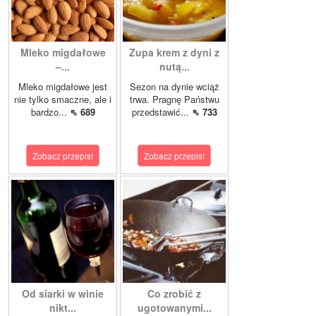
Mleko migdałowe
Zupa krem z dyni z
–...
nutą...
Mleko migdałowe jest
Sezon na dynie wciąż
nie tylko smaczne, ale i
trwa. Pragnę Państwu
bardzo...
⇖ 689
przedstawić...
⇖ 733
Zobacz przepis!
Zobacz przepis!
Od siarki w winie
Co zrobić z
nikt...
ugotowanymi...