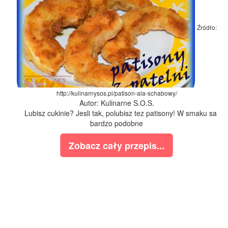
Źródło:
http://kulinarnysos.pl/patison-ala-schabowy/
Autor: Kulinarne S.O.S.
Lubisz cukinie? Jesli tak, polubisz tez patisony! W smaku sa
bardzo podobne
Zobacz cały przepis...