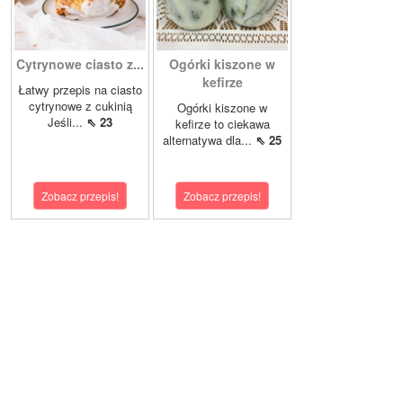
Cytrynowe ciasto z...
Ogórki kiszone w
kefirze
Łatwy przepis na ciasto
cytrynowe z cukinią
Ogórki kiszone w
Jeśli...
⇖ 23
kefirze to ciekawa
alternatywa dla...
⇖ 25
Zobacz przepis!
Zobacz przepis!