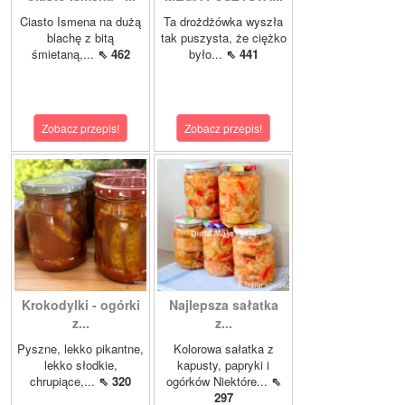
Ciasto Ismena na dużą
Ta drożdżówka wyszła
blachę z bitą
tak puszysta, że ciężko
śmietaną,...
⇖ 462
było...
⇖ 441
Zobacz przepis!
Zobacz przepis!
Krokodylki - ogórki
Najlepsza sałatka
z...
z...
Pyszne, lekko pikantne,
Kolorowa sałatka z
lekko słodkie,
kapusty, papryki i
chrupiące,...
⇖ 320
ogórków Niektóre...
⇖
297