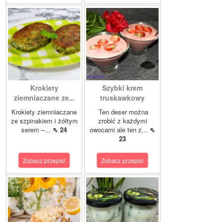
Krokiety
Szybki krem
ziemniaczane ze...
truskawkowy
Krokiety ziemniaczane
Ten deser można
ze szpinakiem i żółtym
zrobić z każdymi
serem –...
⇖ 24
owocami ale ten z...
⇖
23
Zobacz przepis!
Zobacz przepis!