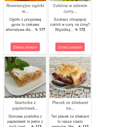
Rewelacyjne ogórki
Cukinia w zalewie
w...
curry...
Ogórki z przyprawą
Szukasz chrupiącej
gyros to ciekawa
cukinii w curry na zimę?
alternatywa dla...
⇖ 177
Wypróbuj...
⇖ 172
Zobacz przepis!
Zobacz przepis!
Szarlotka z
Placek ze śliwkami
papierówek...
na...
Domowa szarlotka z
Ten placek ze śliwkami
papierówek to jedno z
to nasze ciasto
tych ciast,...
⇖ 113
awaryjne. Nie...
⇖ 112