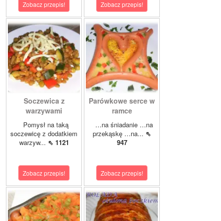
Zobacz przepis!
Zobacz przepis!
Soczewica z
Parówkowe serce w
warzywami
ramce
Pomysł na taką
…na śniadanie …na
soczewicę z dodatkiem
przekąskę …na...
⇖
warzyw...
⇖ 1121
947
Zobacz przepis!
Zobacz przepis!