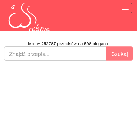
Toggl
naviga
Mamy
252787
przepisów na
598
blogach.