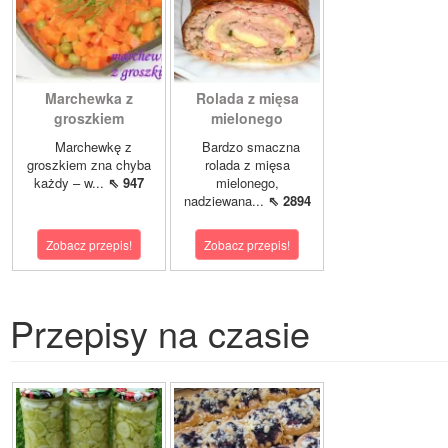
Marchewka z
Rolada z mięsa
groszkiem
mielonego
Marchewkę z
Bardzo smaczna
groszkiem zna chyba
rolada z mięsa
każdy – w...
⇖ 947
mielonego,
nadziewana...
⇖ 2894
Zobacz przepis!
Zobacz przepis!
Przepisy na czasie