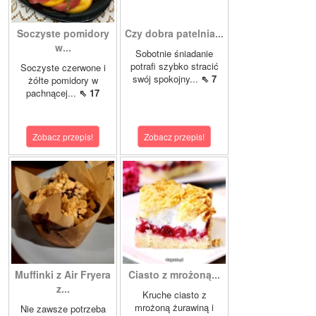
Soczyste pomidory
Czy dobra patelnia...
w...
Sobotnie śniadanie
potrafi szybko stracić
Soczyste czerwone i
swój spokojny...
⇖ 7
żółte pomidory w
pachnącej...
⇖ 17
Zobacz przepis!
Zobacz przepis!
Muffinki z Air Fryera
Ciasto z mrożoną...
z...
Kruche ciasto z
mrożoną żurawiną i
Nie zawsze potrzeba