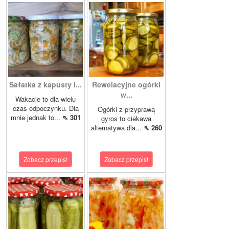
Sałatka z kapusty i...
Rewelacyjne ogórki
w...
Wakacje to dla wielu
czas odpoczynku. Dla
Ogórki z przyprawą
mnie jednak to...
⇖ 301
gyros to ciekawa
alternatywa dla...
⇖ 260
Zobacz przepis!
Zobacz przepis!