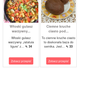
Włoski gulasz
Ciemne kruche
warzywny...
ciasto pod...
Włoski gulasz
To ciemne kruche ciasto
warzywny „ratatuia
to doskonała baza do
ligure” z...
⇖ 34
sernika. Jest...
⇖ 33
Zobacz przepis!
Zobacz przepis!