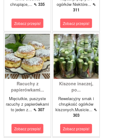
chrupiące,...
⇖ 335
ogórków Niektóre...
⇖
311
Zobacz przepis!
Zobacz przepis!
Racuchy z
Kiszone inaczej,
papierówkami...
po...
Mięciutkie, puszyste
Rewelacyjny smak i
racuchy z papierówkami
chrupkość ogórków
to jeden z...
⇖ 307
kiszonych.Musicie...
⇖
303
Zobacz przepis!
Zobacz przepis!