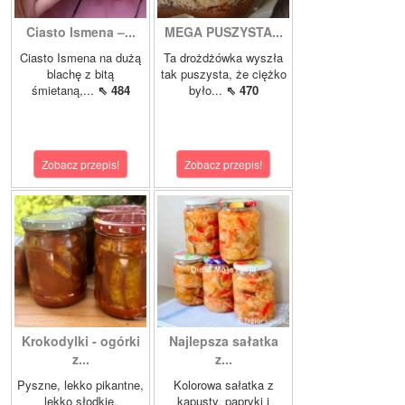
Ciasto Ismena –...
MEGA PUSZYSTA...
Ciasto Ismena na dużą
Ta drożdżówka wyszła
blachę z bitą
tak puszysta, że ciężko
śmietaną,...
⇖ 484
było...
⇖ 470
Zobacz przepis!
Zobacz przepis!
Krokodylki - ogórki
Najlepsza sałatka
z...
z...
Pyszne, lekko pikantne,
Kolorowa sałatka z
lekko słodkie,
kapusty, papryki i