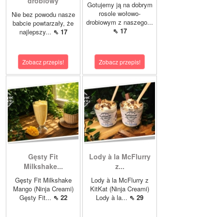
drobiowy
Gotujemy ją na dobrym
rosole wołowo-
Nie bez powodu nasze
drobiowym z naszego...
babcie powtarzały, że
⇖ 17
najlepszy...
⇖ 17
Zobacz przepis!
Zobacz przepis!
Gęsty Fit
Lody à la McFlurry
Milkshake...
z...
Gęsty Fit Milkshake
Lody à la McFlurry z
Mango (Ninja Creami)
KitKat (Ninja Creami)
Gęsty Fit...
⇖ 22
Lody à la...
⇖ 29