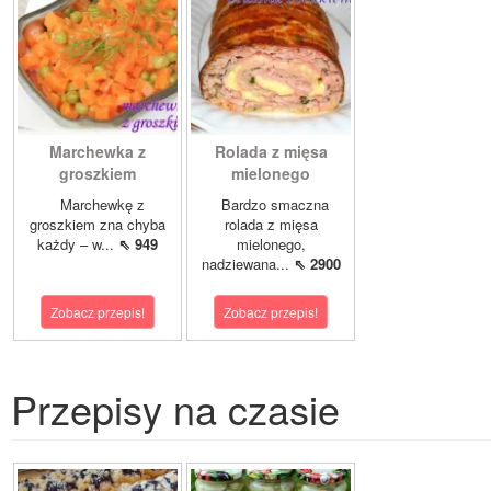
Marchewka z
Rolada z mięsa
groszkiem
mielonego
Marchewkę z
Bardzo smaczna
groszkiem zna chyba
rolada z mięsa
każdy – w...
⇖ 949
mielonego,
nadziewana...
⇖ 2900
Zobacz przepis!
Zobacz przepis!
Przepisy na czasie