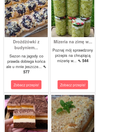
Drożdżówki z
Mizeria na zimę w...
budyniem...
Poznaj mój sprawdzony
przepis na chrupiącą
Sezon na jagody co
mizerię w...
⇖ 544
prawda dobiega końca
ale u mnie jeszcze...
⇖
577
Zobacz przepis!
Zobacz przepis!