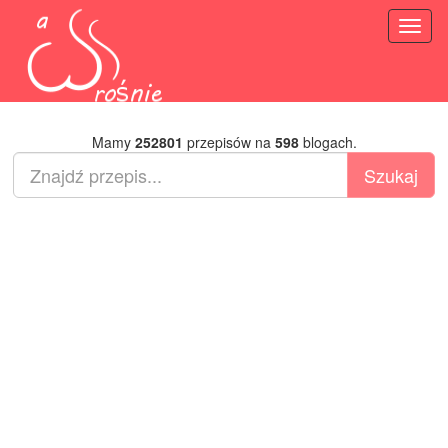
Toggl
naviga
Mamy
252801
przepisów na
598
blogach.