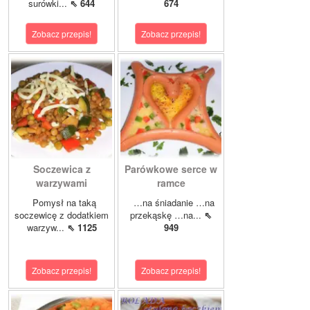
surówki...
⇖ 644
674
Zobacz przepis!
Zobacz przepis!
Soczewica z
Parówkowe serce w
warzywami
ramce
Pomysł na taką
…na śniadanie …na
soczewicę z dodatkiem
przekąskę …na...
⇖
warzyw...
⇖ 1125
949
Zobacz przepis!
Zobacz przepis!