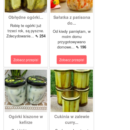
Obłędne ogórki...
Sałatka z patisona
do...
Robię te ogórki już
trzeci rok, są pyszne.
Od kiedy pamiętam, w
Zdecydowanie...
⇖ 254
moim domu
przygotowywano
domowe...
⇖ 196
Zobacz przepis!
Zobacz przepis!
Ogórki kiszone w
Cukinia w zalewie
kefirze
curry...