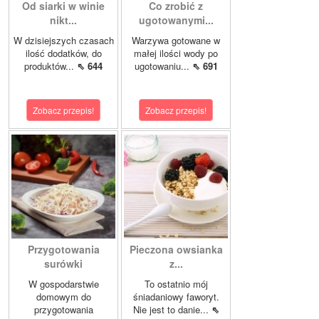
Od siarki w winie
Co zrobić z
nikt...
ugotowanymi...
W dzisiejszych czasach
Warzywa gotowane w
ilość dodatków, do
małej ilości wody po
produktów...
⇖ 644
ugotowaniu...
⇖ 691
Zobacz przepis!
Zobacz przepis!
Przygotowania
Pieczona owsianka
surówki
z...
W gospodarstwie
To ostatnio mój
domowym do
śniadaniowy faworyt.
przygotowania
Nie jest to danie...
⇖