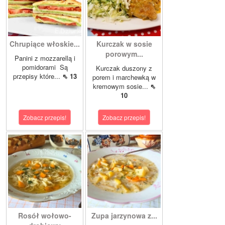
Chrupiące włoskie...
Kurczak w sosie
porowym...
Panini z mozzarellą i
pomidorami Są
Kurczak duszony z
przepisy które...
⇖ 13
porem i marchewką w
kremowym sosie...
⇖
10
Zobacz przepis!
Zobacz przepis!
Rosół wołowo-
Zupa jarzynowa z...