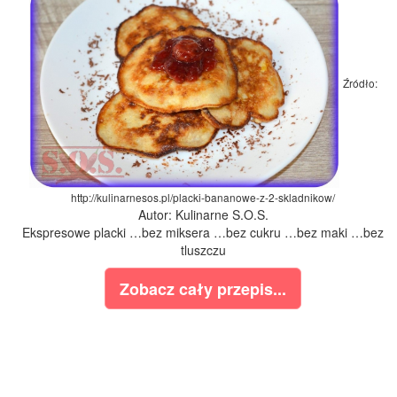
Źródło:
http://kulinarnesos.pl/placki-bananowe-z-2-skladnikow/
Autor: Kulinarne S.O.S.
Ekspresowe placki …bez miksera …bez cukru …bez maki …bez
tluszczu
Zobacz cały przepis...