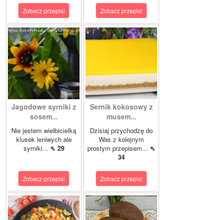
Zobacz przepis!
Zobacz przepis!
Jagodowe syrniki z
Sernik kokosowy z
sosem...
musem...
Nie jestem wielbicielką
Dzisiaj przychodzę do
klusek leniwych ale
Was z kolejnym
syrniki...
⇖ 29
prostym przepisem...
⇖
34
Zobacz przepis!
Zobacz przepis!