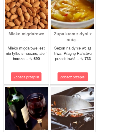
Mleko migdałowe
Zupa krem z dyni z
–...
nutą...
Mleko migdałowe jest
Sezon na dynie wciąż
nie tylko smaczne, ale i
trwa. Pragnę Państwu
bardzo...
⇖ 690
przedstawić...
⇖ 733
Zobacz przepis!
Zobacz przepis!