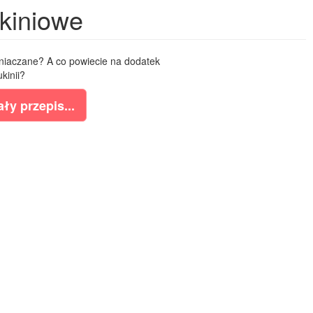
kiniowe
niaczane? A co powiecie na dodatek
ukinii?
ły przepis...