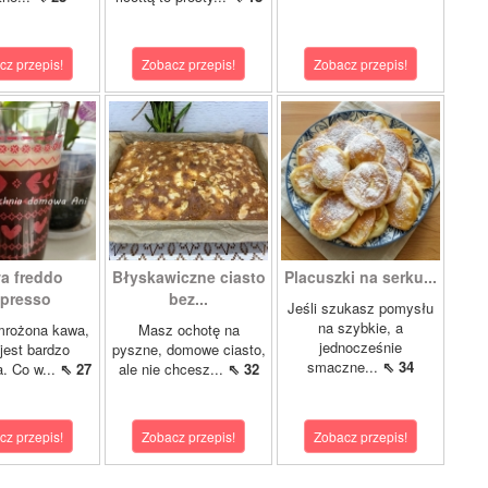
cz przepis!
Zobacz przepis!
Zobacz przepis!
a freddo
Błyskawiczne ciasto
Placuszki na serku...
presso
bez...
Jeśli szukasz pomysłu
na szybkie, a
mrożona kawa,
Masz ochotę na
jednocześnie
 jest bardzo
pyszne, domowe ciasto,
smaczne...
⇖ 34
a. Co w...
⇖ 27
ale nie chcesz...
⇖ 32
cz przepis!
Zobacz przepis!
Zobacz przepis!