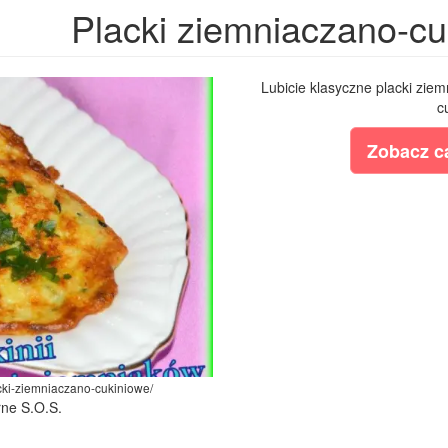
Placki ziemniaczano-cu
Lubicie klasyczne placki ziem
c
Zobacz ca
lacki-ziemniaczano-cukiniowe/
rne S.O.S.