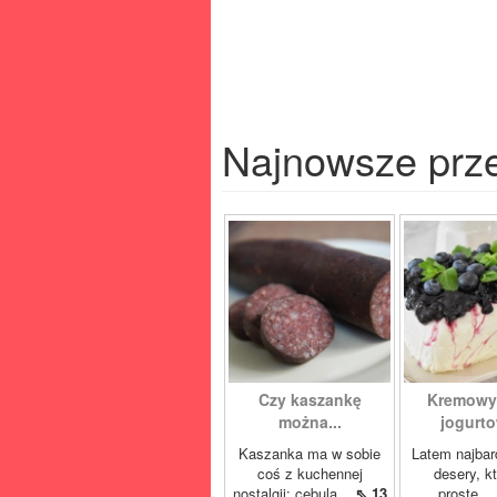
Najnowsze prz
Czy kaszankę
Kremowy
można...
jogurto
Kaszanka ma w sobie
Latem najbard
coś z kuchennej
desery, k
nostalgii: cebula...
⇖ 13
proste,..