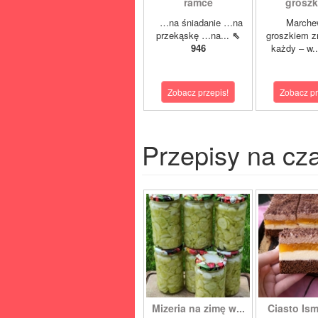
ramce
grosz
…na śniadanie …na
Marche
przekąskę …na...
⇖
groszkiem z
946
każdy – w.
Zobacz przepis!
Zobacz pr
Przepisy na cz
Mizeria na zimę w...
Ciasto Ism