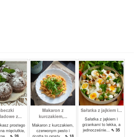
beczki
Makaron z
Sałatka z jajkiem i...
ladowe z...
kurczakiem,...
Sałatka z jajkiem i
grzankami to lekka, a
ukasz prostego
Makaron z kurczakiem,
jednocześnie...
⇖ 35
 na mięciutkie,
czerwonym pesto i
tne...
⇖ 28
ricottą to prosty...
⇖ 18