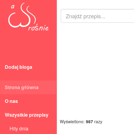
Dodaj bloga
Strona główna
O nas
Wszystkie przepisy
Wyświetlono:
987
razy
Hity dnia