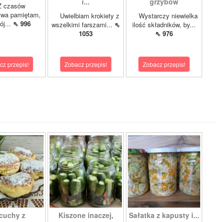
i...
grzybów
czasów
twa pamiętam,
Uwielbiam krokiety z
Wystarczy niewielka
ój...
⇖ 996
wszelkimi farszami...
⇖
ilość składników, by...
1053
⇖ 976
cz przepis!
Zobacz przepis!
Zobacz przepis!
cuchy z
Kiszone inaczej,
Sałatka z kapusty i...