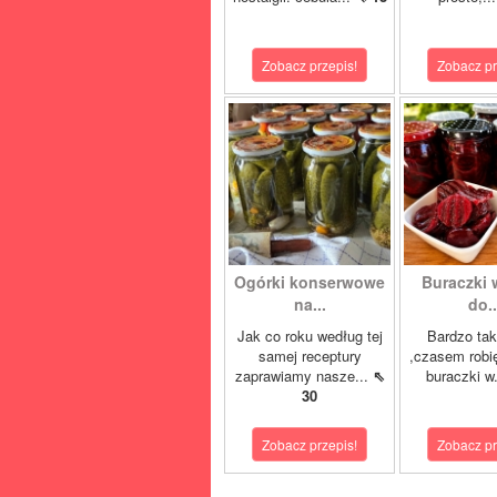
Zobacz przepis!
Zobacz pr
Ogórki konserwowe
Buraczki 
na...
do..
Jak co roku według tej
Bardzo tak
samej receptury
,czasem robi
zaprawiamy nasze...
⇖
buraczki w
30
Zobacz przepis!
Zobacz pr