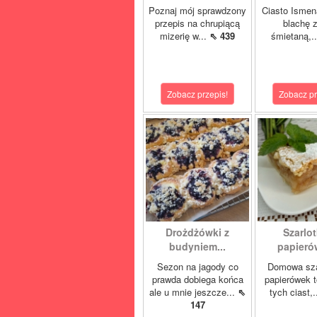
Poznaj mój sprawdzony
Ciasto Ismen
przepis na chrupiącą
blachę z
mizerię w...
⇖ 439
śmietaną,.
Zobacz przepis!
Zobacz pr
Drożdżówki z
Szarlot
budyniem...
papierów
Sezon na jagody co
Domowa sza
prawda dobiega końca
papierówek t
ale u mnie jeszcze...
⇖
tych ciast,.
147