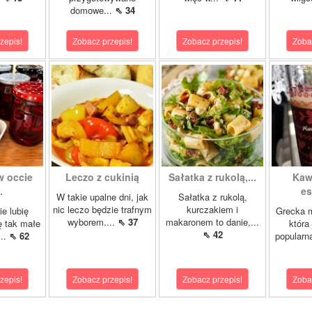
domowe...
⇖ 34
zepis!
Zobacz przepis!
Zobacz przepis!
Zoba
w occie
Leczo z cukinią
Sałatka z rukolą,...
Kaw
.
es
W takie upalne dni, jak
Sałatka z rukolą,
nic leczo będzie trafnym
kurczakiem i
ie lubię
Grecka 
wyborem....
⇖ 37
makaronem to danie,...
ę tak małe
która
⇖ 42
...
⇖ 62
popularn
zepis!
Zobacz przepis!
Zobacz przepis!
Zoba