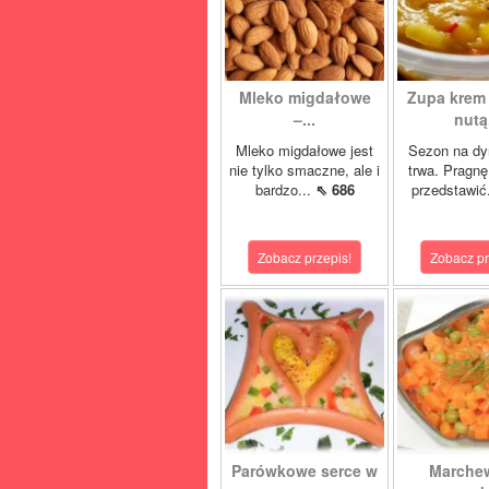
Mleko migdałowe
Zupa krem 
–...
nutą.
Mleko migdałowe jest
Sezon na dy
nie tylko smaczne, ale i
trwa. Pragn
bardzo...
⇖ 686
przedstawić
Zobacz przepis!
Zobacz pr
Parówkowe serce w
Marche