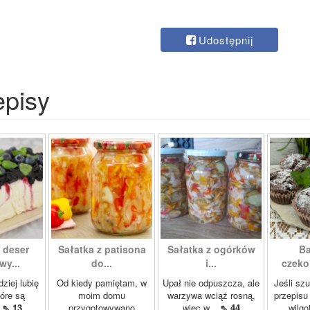
Udostępnij
episy
 deser
Sałatka z patisona
Sałatka z ogórków
Ba
wy...
do...
i...
czeko
ziej lubię
Od kiedy pamiętam, w
Upał nie odpuszcza, ale
Jeśli sz
tóre są
moim domu
warzywa wciąż rosną,
przepisu
.
⇖ 13
przygotowywano
więc w...
⇖ 44
wilgo