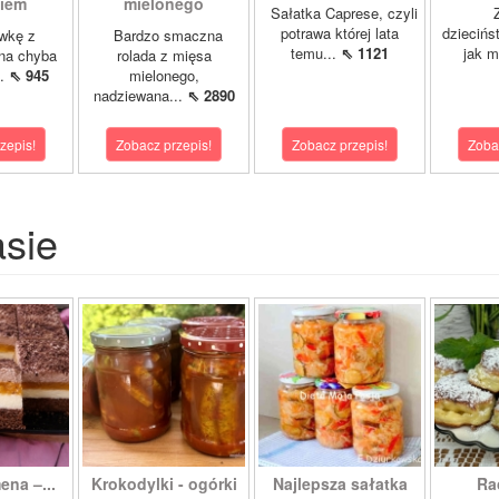
kiem
mielonego
Sałatka Caprese, czyli
Z 
potrawa której lata
dziecińs
wkę z
Bardzo smaczna
temu...
⇖ 1121
jak m
na chyba
rolada z mięsa
..
⇖ 945
mielonego,
nadziewana...
⇖ 2890
zepis!
Zobacz przepis!
Zobacz przepis!
Zoba
asie
ena –...
Krokodylki - ogórki
Najlepsza sałatka
Ra