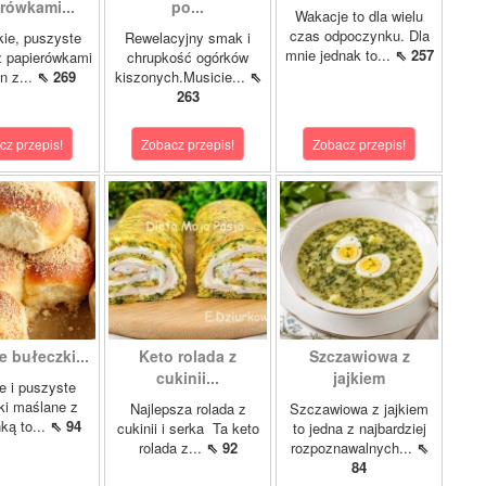
rówkami...
po...
Wakacje to dla wielu
czas odpoczynku. Dla
kie, puszyste
Rewelacyjny smak i
mnie jednak to...
⇖ 257
z papierówkami
chrupkość ogórków
n z...
⇖ 269
kiszonych.Musicie...
⇖
263
cz przepis!
Zobacz przepis!
Zobacz przepis!
 bułeczki...
Keto rolada z
Szczawiowa z
cukinii...
jajkiem
e i puszyste
ki maślane z
Najlepsza rolada z
Szczawiowa z jajkiem
ką to...
⇖ 94
cukinii i serka Ta keto
to jedna z najbardziej
rolada z...
⇖ 92
rozpoznawalnych...
⇖
84