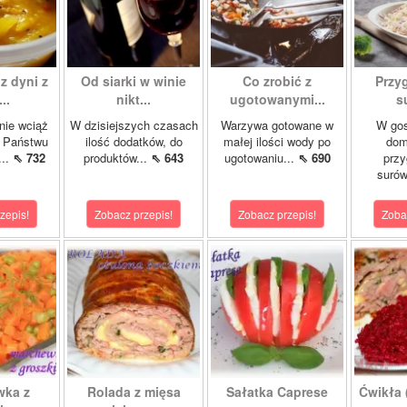
z dyni z
Od siarki w winie
Co zrobić z
Przy
..
nikt...
ugotowanymi...
s
nie wciąż
W dzisiejszych czasach
Warzywa gotowane w
W gos
ę Państwu
ilość dodatków, do
małej ilości wody po
dom
...
⇖ 732
produktów...
⇖ 643
ugotowaniu...
⇖ 690
przy
surów
zepis!
Zobacz przepis!
Zobacz przepis!
Zoba
wka z
Rolada z mięsa
Sałatka Caprese
Ćwikła (