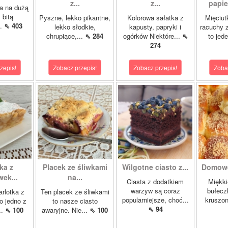
z...
z...
papie
a na dużą
 bitą
Pyszne, lekko pikantne,
Kolorowa sałatka z
Mięciut
..
⇖ 403
lekko słodkie,
kapusty, papryki i
racuchy 
chrupiące,...
⇖ 284
ogórków Niektóre...
⇖
to jede
274
zepis!
Zobacz przepis!
Zobacz przepis!
Zoba
ka z
Placek ze śliwkami
Wilgotne ciasto z...
Domowe
ek...
na...
Ciasta z dodatkiem
Miękki
warzyw są coraz
bułecz
rlotka z
Ten placek ze śliwkami
popularniejsze, choć...
kruszon
o jedno z
to nasze ciasto
⇖ 94
..
⇖ 100
awaryjne. Nie...
⇖ 100