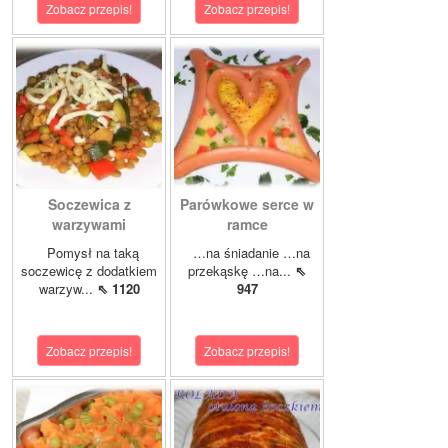
Zobacz przepis!
Zobacz przepis!
Soczewica z
Parówkowe serce w
warzywami
ramce
Pomysł na taką
…na śniadanie …na
soczewicę z dodatkiem
przekąskę …na...
⇖
warzyw...
⇖ 1120
947
Zobacz przepis!
Zobacz przepis!