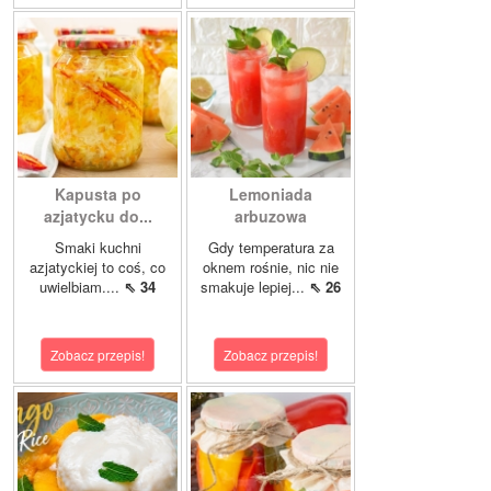
Kapusta po
Lemoniada
azjatycku do...
arbuzowa
Smaki kuchni
Gdy temperatura za
azjatyckiej to coś, co
oknem rośnie, nic nie
uwielbiam....
⇖ 34
smakuje lepiej...
⇖ 26
Zobacz przepis!
Zobacz przepis!