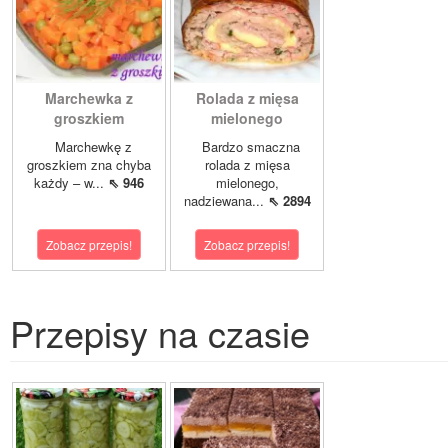
Marchewka z
Rolada z mięsa
groszkiem
mielonego
Marchewkę z
Bardzo smaczna
groszkiem zna chyba
rolada z mięsa
każdy – w...
⇖ 946
mielonego,
nadziewana...
⇖ 2894
Zobacz przepis!
Zobacz przepis!
Przepisy na czasie