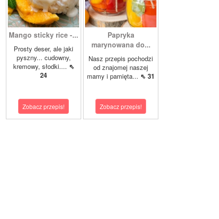
Mango sticky rice -...
Papryka
marynowana do...
Prosty deser, ale jaki
pyszny... cudowny,
Nasz przepis pochodzi
kremowy, słodki....
⇖
od znajomej naszej
24
mamy i pamięta...
⇖ 31
Zobacz przepis!
Zobacz przepis!