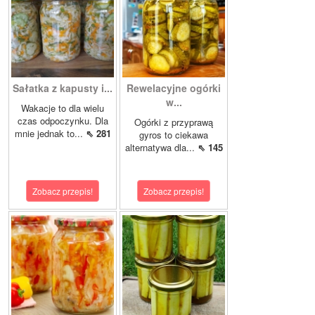
Sałatka z kapusty i...
Rewelacyjne ogórki
w...
Wakacje to dla wielu
czas odpoczynku. Dla
Ogórki z przyprawą
mnie jednak to...
⇖ 281
gyros to ciekawa
alternatywa dla...
⇖ 145
Zobacz przepis!
Zobacz przepis!