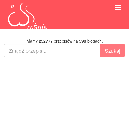
Toggl
naviga
Mamy
252777
przepisów na
598
blogach.