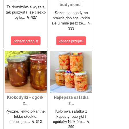
budyniem...
Ta drożdżówka wyszła
tak puszysta, że ciężko
Sezon na jagody co
było...
⇖ 427
prawda dobiega końca
ale u mnie jeszcze...
⇖
333
Zobacz przepis!
Zobacz przepis!
Krokodylki - ogórki
Najlepsza sałatka
z...
z...
Pyszne, lekko pikantne,
Kolorowa sałatka z
lekko słodkie,
kapusty, papryki i
chrupiące,...
⇖ 312
ogórków Niektóre...
⇖
290