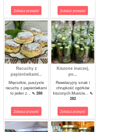
Zobacz przepis!
Zobacz przepis!
Racuchy z
Kiszone inaczej,
papierówkami...
po...
Mięciutkie, puszyste
Rewelacyjny smak i
racuchy z papierówkami
chrupkość ogórków
to jeden z...
⇖ 288
kiszonych.Musicie...
⇖
282
Zobacz przepis!
Zobacz przepis!