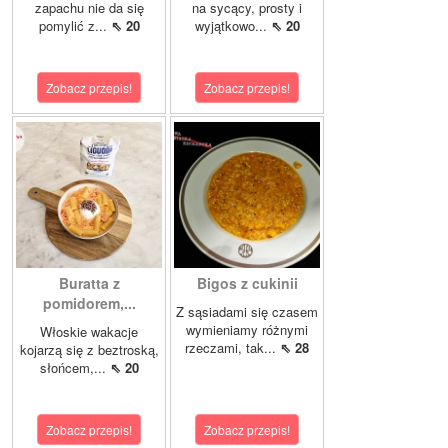
zapachu nie da się
na sycący, prosty i
pomylić z...
⇖ 20
wyjątkowo...
⇖ 20
Zobacz przepis!
Zobacz przepis!
Buratta z
Bigos z cukinii
pomidorem,...
Z sąsiadami się czasem
wymieniamy różnymi
Włoskie wakacje
rzeczami, tak...
⇖ 28
kojarzą się z beztroską,
słońcem,...
⇖ 20
Zobacz przepis!
Zobacz przepis!