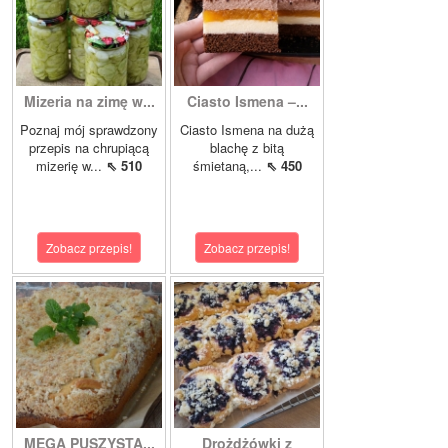
Mizeria na zimę w...
Ciasto Ismena –...
Poznaj mój sprawdzony
Ciasto Ismena na dużą
przepis na chrupiącą
blachę z bitą
mizerię w...
⇖ 510
śmietaną,...
⇖ 450
Zobacz przepis!
Zobacz przepis!
MEGA PUSZYSTA...
Drożdżówki z