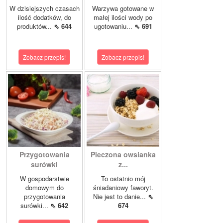
W dzisiejszych czasach
Warzywa gotowane w
ilość dodatków, do
małej ilości wody po
produktów...
⇖ 644
ugotowaniu...
⇖ 691
Zobacz przepis!
Zobacz przepis!
Przygotowania
Pieczona owsianka
surówki
z...
W gospodarstwie
To ostatnio mój
domowym do
śniadaniowy faworyt.
przygotowania
Nie jest to danie...
⇖
surówki...
⇖ 642
674