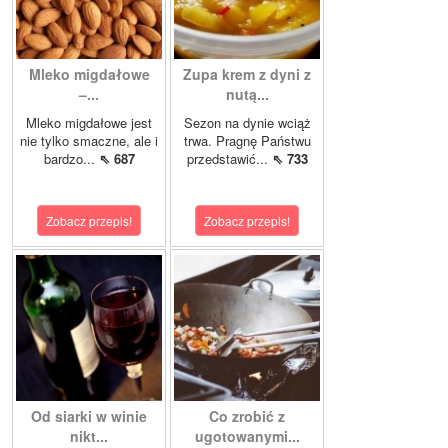
Mleko migdałowe
Zupa krem z dyni z
–...
nutą...
Mleko migdałowe jest
Sezon na dynie wciąż
nie tylko smaczne, ale i
trwa. Pragnę Państwu
bardzo...
⇖ 687
przedstawić...
⇖ 733
Zobacz przepis!
Zobacz przepis!
Od siarki w winie
Co zrobić z
nikt...
ugotowanymi...