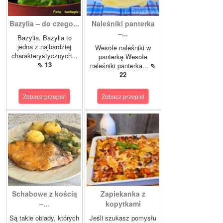
Bazylia – do czego...
Naleśniki panterka
–...
Bazylia. Bazylia to
jedna z najbardziej
Wesołe naleśniki w
charakterystycznych...
panterkę Wesołe
⇖ 13
naleśniki panterka...
⇖
22
Zobacz przepis!
Zobacz przepis!
Schabowe z kością
Zapiekanka z
–...
kopytkami
Są takie obiady, których
Jeśli szukasz pomysłu