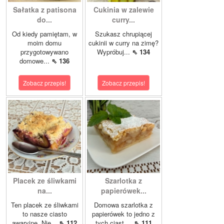
Sałatka z patisona
Cukinia w zalewie
do...
curry...
Od kiedy pamiętam, w
Szukasz chrupiącej
moim domu
cukinii w curry na zimę?
przygotowywano
Wypróbuj...
⇖ 134
domowe...
⇖ 136
Zobacz przepis!
Zobacz przepis!
Placek ze śliwkami
Szarlotka z
na...
papierówek...
Ten placek ze śliwkami
Domowa szarlotka z
to nasze ciasto
papierówek to jedno z
awaryjne. Nie...
⇖ 112
tych ciast,...
⇖ 111