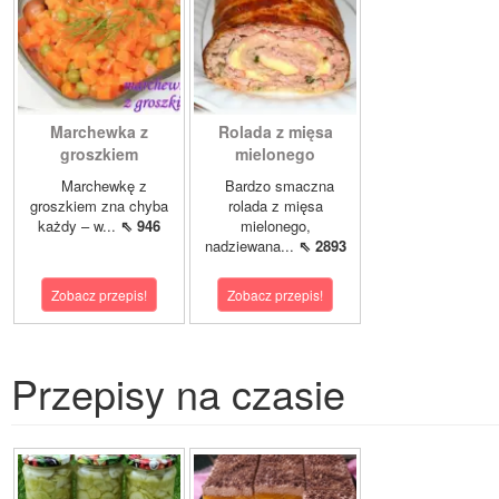
Marchewka z
Rolada z mięsa
groszkiem
mielonego
Marchewkę z
Bardzo smaczna
groszkiem zna chyba
rolada z mięsa
każdy – w...
⇖ 946
mielonego,
nadziewana...
⇖ 2893
Zobacz przepis!
Zobacz przepis!
Przepisy na czasie