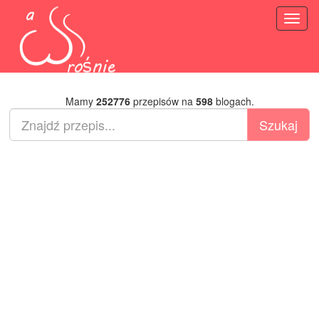
Toggl
naviga
Mamy
252776
przepisów na
598
blogach.