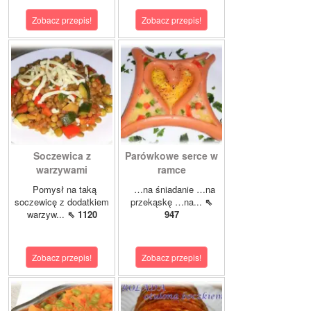
Zobacz przepis!
Zobacz przepis!
Soczewica z
Parówkowe serce w
warzywami
ramce
Pomysł na taką
…na śniadanie …na
soczewicę z dodatkiem
przekąskę …na...
⇖
warzyw...
⇖ 1120
947
Zobacz przepis!
Zobacz przepis!