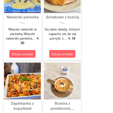
Naleśniki panterka
Schabowe z kością
–...
–...
Wesołe naleśniki w
Są takie obiady, których
panterkę Wesołe
zapachu nie da się
naleśniki panterka...
⇖
pomylić z...
⇖ 18
20
Zobacz przepis!
Zobacz przepis!
Zapiekanka z
Buratta z
kopytkami
pomidorem,...