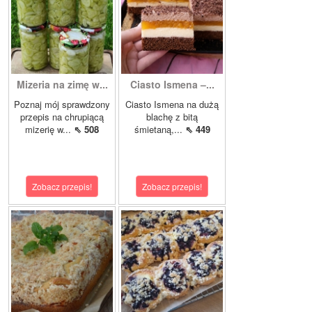
Mizeria na zimę w...
Ciasto Ismena –...
Poznaj mój sprawdzony
Ciasto Ismena na dużą
przepis na chrupiącą
blachę z bitą
mizerię w...
⇖ 508
śmietaną,...
⇖ 449
Zobacz przepis!
Zobacz przepis!