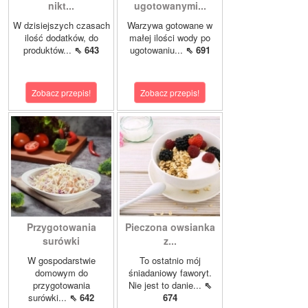
nikt...
ugotowanymi...
W dzisiejszych czasach
Warzywa gotowane w
ilość dodatków, do
małej ilości wody po
produktów...
⇖ 643
ugotowaniu...
⇖ 691
Zobacz przepis!
Zobacz przepis!
Przygotowania
Pieczona owsianka
surówki
z...
W gospodarstwie
To ostatnio mój
domowym do
śniadaniowy faworyt.
przygotowania
Nie jest to danie...
⇖
surówki...
⇖ 642
674