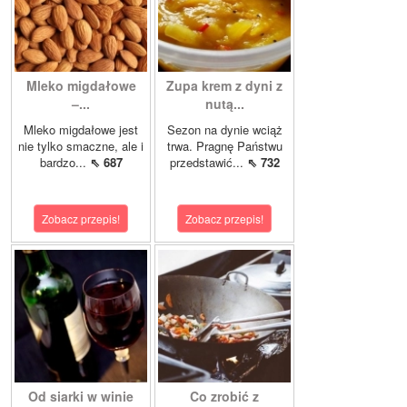
Mleko migdałowe
Zupa krem z dyni z
–...
nutą...
Mleko migdałowe jest
Sezon na dynie wciąż
nie tylko smaczne, ale i
trwa. Pragnę Państwu
bardzo...
⇖ 687
przedstawić...
⇖ 732
Zobacz przepis!
Zobacz przepis!
Od siarki w winie
Co zrobić z