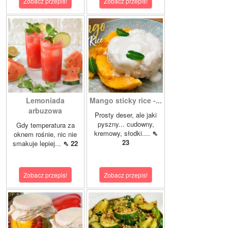
Zobacz przepis!
Zobacz przepis!
Lemoniada
Mango sticky rice -...
arbuzowa
Prosty deser, ale jaki
pyszny... cudowny,
Gdy temperatura za
kremowy, słodki....
⇖
oknem rośnie, nic nie
23
smakuje lepiej...
⇖ 22
Zobacz przepis!
Zobacz przepis!