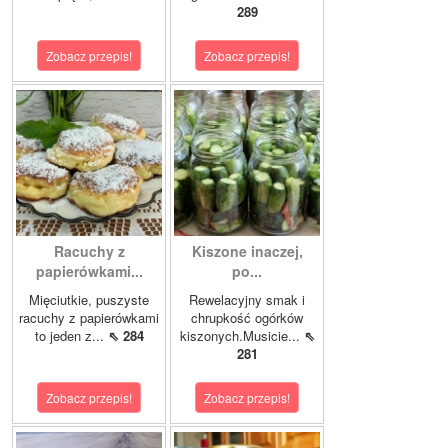
289
Zobacz przepis!
Zobacz przepis!
Racuchy z
Kiszone inaczej,
papierówkami...
po...
Mięciutkie, puszyste
Rewelacyjny smak i
racuchy z papierówkami
chrupkość ogórków
to jeden z...
⇖ 284
kiszonych.Musicie...
⇖
281
Zobacz przepis!
Zobacz przepis!