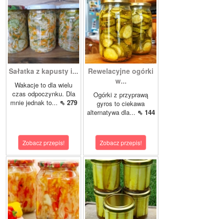
Sałatka z kapusty i...
Rewelacyjne ogórki
w...
Wakacje to dla wielu
czas odpoczynku. Dla
Ogórki z przyprawą
mnie jednak to...
⇖ 279
gyros to ciekawa
alternatywa dla...
⇖ 144
Zobacz przepis!
Zobacz przepis!