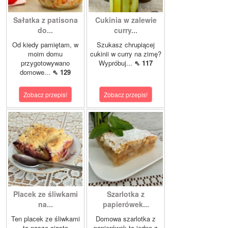
Sałatka z patisona
Cukinia w zalewie
do...
curry...
Od kiedy pamiętam, w
Szukasz chrupiącej
moim domu
cukinii w curry na zimę?
przygotowywano
Wypróbuj...
⇖ 117
domowe...
⇖ 129
Zobacz przepis!
Zobacz przepis!
Placek ze śliwkami
Szarlotka z
na...
papierówek...
Ten placek ze śliwkami
Domowa szarlotka z
to nasze ciasto
papierówek to jedno z