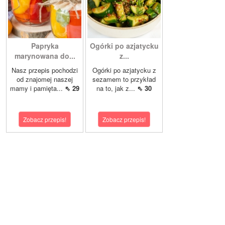
Papryka
Ogórki po azjatycku
marynowana do...
z...
Nasz przepis pochodzi
Ogórki po azjatycku z
od znajomej naszej
sezamem to przykład
mamy i pamięta...
⇖ 29
na to, jak z...
⇖ 30
Zobacz przepis!
Zobacz przepis!