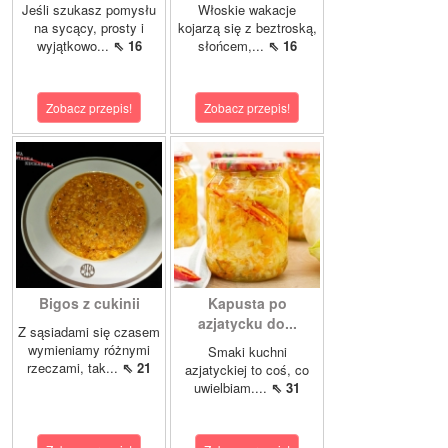
Jeśli szukasz pomysłu
Włoskie wakacje
na sycący, prosty i
kojarzą się z beztroską,
wyjątkowo...
⇖ 16
słońcem,...
⇖ 16
Zobacz przepis!
Zobacz przepis!
Bigos z cukinii
Kapusta po
azjatycku do...
Z sąsiadami się czasem
wymieniamy różnymi
Smaki kuchni
rzeczami, tak...
⇖ 21
azjatyckiej to coś, co
uwielbiam....
⇖ 31