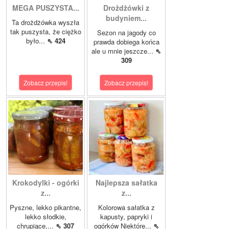
MEGA PUSZYSTA...
Drożdżówki z
budyniem...
Ta drożdżówka wyszła
tak puszysta, że ciężko
Sezon na jagody co
było...
⇖ 424
prawda dobiega końca
ale u mnie jeszcze...
⇖
309
Zobacz przepis!
Zobacz przepis!
Krokodylki - ogórki
Najlepsza sałatka
z...
z...
Pyszne, lekko pikantne,
Kolorowa sałatka z
lekko słodkie,
kapusty, papryki i
chrupiące,...
⇖ 307
ogórków Niektóre...
⇖