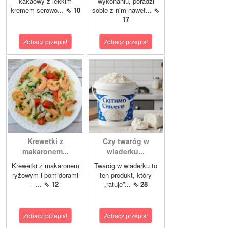
kakaowy z lekkim
wykonaniu, poradzi
kremem serowo...
⇖ 10
sobie z nim nawet...
⇖
17
Zobacz przepis!
Zobacz przepis!
Krewetki z
Czy twaróg w
makaronem...
wiaderku...
Krewetki z makaronem
Twaróg w wiaderku to
ryżowym i pomidorami
ten produkt, który
–...
⇖ 12
„ratuje”...
⇖ 28
Zobacz przepis!
Zobacz przepis!