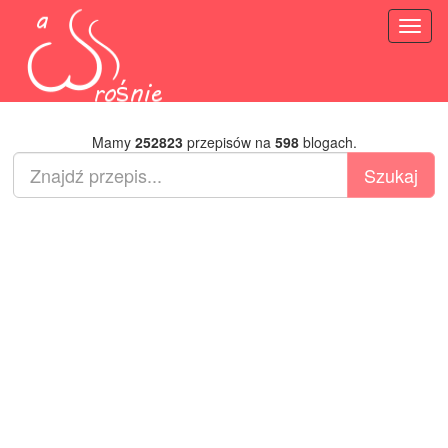
Toggl
naviga
Mamy
252823
przepisów na
598
blogach.