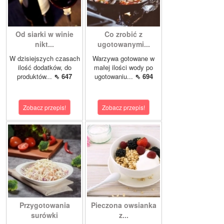
Od siarki w winie
Co zrobić z
nikt...
ugotowanymi...
W dzisiejszych czasach
Warzywa gotowane w
ilość dodatków, do
małej ilości wody po
produktów...
⇖ 647
ugotowaniu...
⇖ 694
Zobacz przepis!
Zobacz przepis!
Przygotowania
Pieczona owsianka
surówki
z...