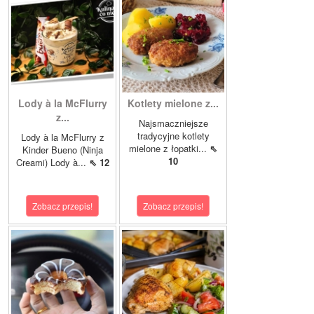
Lody à la McFlurry
Kotlety mielone z...
z...
Najsmaczniejsze
tradycyjne kotlety
Lody à la McFlurry z
mielone z łopatki...
⇖
Kinder Bueno (Ninja
10
Creami) Lody à...
⇖ 12
Zobacz przepis!
Zobacz przepis!