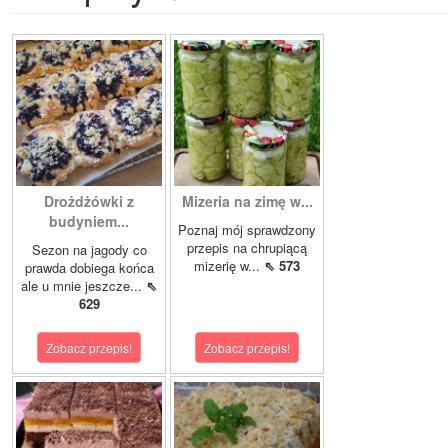
Drożdżówki z
Mizeria na zimę w...
budyniem...
Poznaj mój sprawdzony
przepis na chrupiącą
Sezon na jagody co
mizerię w...
⇖ 573
prawda dobiega końca
ale u mnie jeszcze...
⇖
629
Zobacz przepis!
Zobacz przepis!