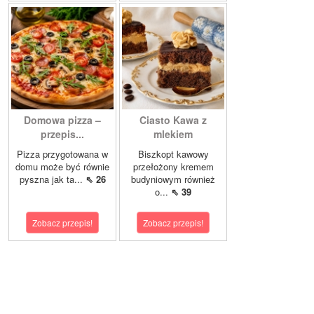
Domowa pizza –
Ciasto Kawa z
przepis...
mlekiem
Pizza przygotowana w
Biszkopt kawowy
domu może być równie
przełożony kremem
pyszna jak ta...
⇖ 26
budyniowym również
o...
⇖ 39
Zobacz przepis!
Zobacz przepis!