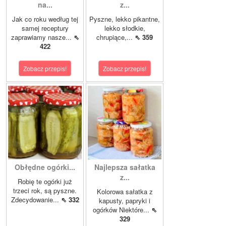
na...
z...
Jak co roku według tej
Pyszne, lekko pikantne,
samej receptury
lekko słodkie,
zaprawiamy nasze...
⇖
chrupiące,...
⇖ 359
422
Zobacz przepis!
Zobacz przepis!
Obłędne ogórki...
Najlepsza sałatka
z...
Robię te ogórki już
trzeci rok, są pyszne.
Kolorowa sałatka z
Zdecydowanie...
⇖ 332
kapusty, papryki i
ogórków Niektóre...
⇖
329