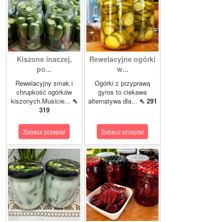
Kiszone inaczej,
Rewelacyjne ogórki
po...
w...
Rewelacyjny smak i
Ogórki z przyprawą
chrupkość ogórków
gyros to ciekawa
kiszonych.Musicie...
⇖
alternatywa dla...
⇖ 291
319
Zobacz przepis!
Zobacz przepis!