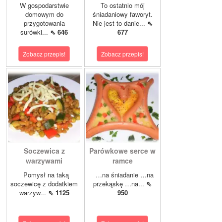
W gospodarstwie
To ostatnio mój
domowym do
śniadaniowy faworyt.
przygotowania
Nie jest to danie...
⇖
surówki...
⇖ 646
677
Zobacz przepis!
Zobacz przepis!
Soczewica z
Parówkowe serce w
warzywami
ramce
Pomysł na taką
…na śniadanie …na
soczewicę z dodatkiem
przekąskę …na...
⇖
warzyw...
⇖ 1125
950