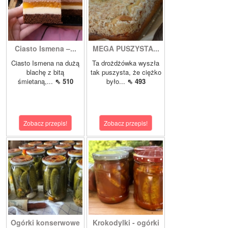
Ciasto Ismena –...
MEGA PUSZYSTA...
Ciasto Ismena na dużą
Ta drożdżówka wyszła
blachę z bitą
tak puszysta, że ciężko
śmietaną,...
⇖ 510
było...
⇖ 493
Zobacz przepis!
Zobacz przepis!
Ogórki konserwowe
Krokodylki - ogórki