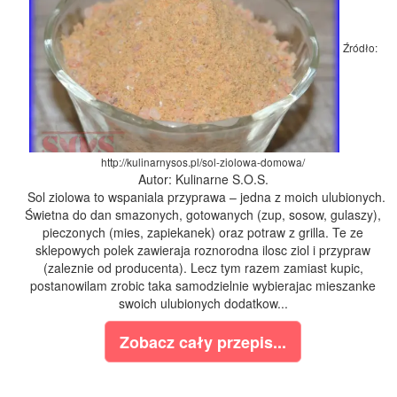
Źródło:
http://kulinarnysos.pl/sol-ziolowa-domowa/
Autor: Kulinarne S.O.S.
Sol ziolowa to wspaniala przyprawa – jedna z moich ulubionych.
Świetna do dan smazonych, gotowanych (zup, sosow, gulaszy),
pieczonych (mies, zapiekanek) oraz potraw z grilla. Te ze
sklepowych polek zawieraja roznorodna ilosc ziol i przypraw
(zaleznie od producenta). Lecz tym razem zamiast kupic,
postanowilam zrobic taka samodzielnie wybierajac mieszanke
swoich ulubionych dodatkow...
Zobacz cały przepis...