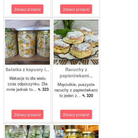
Zobacz przepis!
Zobacz przepis!
Sałatka z kapusty i...
Racuchy z
papierówkami...
Wakacje to dla wielu
czas odpoczynku. Dla
Mięciutkie, puszyste
mnie jednak to...
⇖ 323
racuchy z papierówkami
to jeden z...
⇖ 320
Zobacz przepis!
Zobacz przepis!