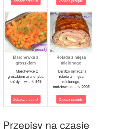
Zobacz przepis!
Zobacz przepis!
Marchewka z
Rolada z mięsa
groszkiem
mielonego
Marchewkę z
Bardzo smaczna
groszkiem zna chyba
rolada z mięsa
każdy – w...
⇖ 949
mielonego,
nadziewana...
⇖ 2905
Zobacz przepis!
Zobacz przepis!
Przepisy na czasie