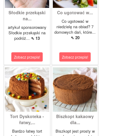
Słodkie przekąski
Co ugotować w...
na...
Co ugotować w
niedzielę na obiad? 7
artykuł sponsorowany
domowych dań, które...
Słodkie przekąski na
⇖ 20
podróż...
⇖ 13
Zobacz przepis!
Zobacz przepis!
Tort Dyskoteka -
Biszkopt kakaowy
łatwy,...
dla...
Bardzo łatwy tort
Biszkopt jest prosty w