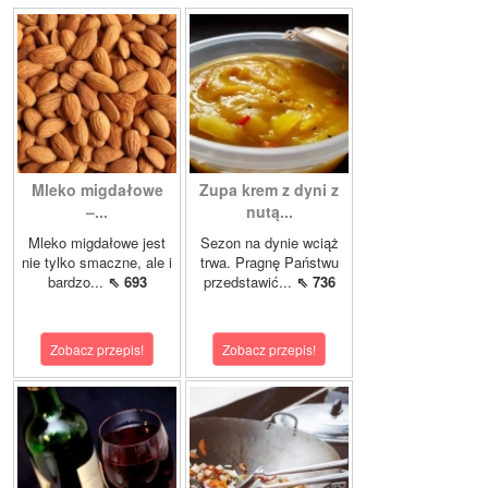
Mleko migdałowe
Zupa krem z dyni z
–...
nutą...
Mleko migdałowe jest
Sezon na dynie wciąż
nie tylko smaczne, ale i
trwa. Pragnę Państwu
bardzo...
⇖ 693
przedstawić...
⇖ 736
Zobacz przepis!
Zobacz przepis!