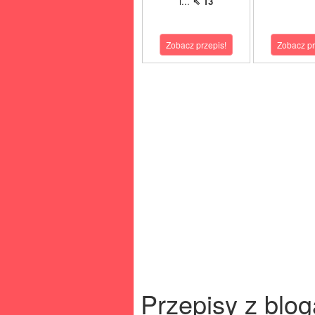
i...
⇖ 13
Zobacz przepis!
Zobacz pr
Przepisy z blog