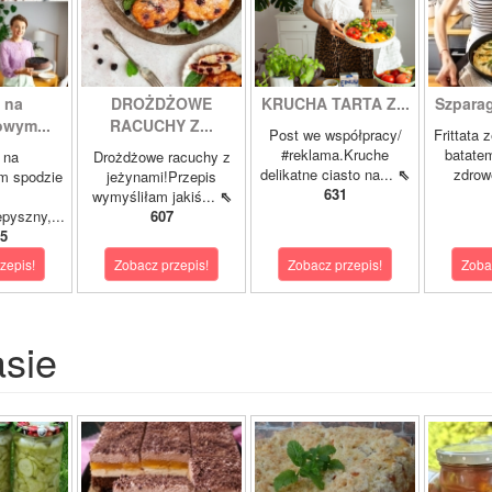
 na
DROŻDŻOWE
KRUCHA TARTA Z...
Szparagi
owym...
RACUCHY Z...
Post we współpracy/
Frittata 
#reklama.Kruche
batatem
 na
Drożdżowe racuchy z
delikatne ciasto na...
⇖
zdrowe
m spodzie
jeżynami!Przepis
631
wymyśliłam jakiś...
⇖
pyszny,...
607
5
zepis!
Zobacz przepis!
Zobacz przepis!
Zoba
asie