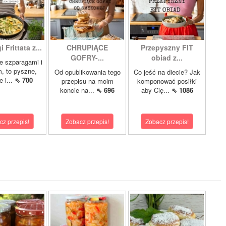
 Frittata z...
CHRUPIĄCE
Przepyszny FIT
GOFRY-...
obiad z...
ze szparagami i
, to pyszne,
Od opublikowania tego
Co jeść na diecie? Jak
 i...
⇖ 700
przepisu na moim
komponować posiłki
koncie na...
⇖ 696
aby Cię...
⇖ 1086
cz przepis!
Zobacz przepis!
Zobacz przepis!