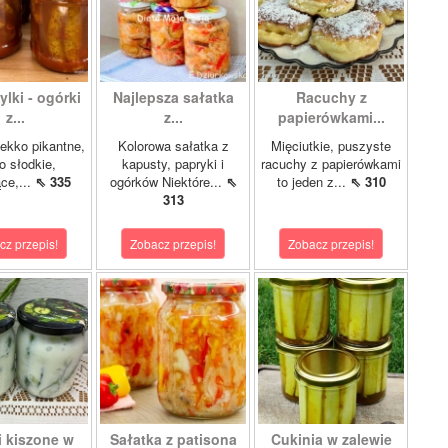
lki - ogórki
Najlepsza sałatka
Racuchy z
z...
z...
papierówkami...
ekko pikantne,
Kolorowa sałatka z
Mięciutkie, puszyste
o słodkie,
kapusty, papryki i
racuchy z papierówkami
ce,...
⇖ 335
ogórków Niektóre...
⇖
to jeden z...
⇖ 310
313
cz przepis!
Zobacz przepis!
Zobacz przepis!
i kiszone w
Sałatka z patisona
Cukinia w zalewie