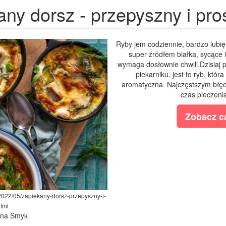
ny dorsz - przepyszny i pros
Ryby jem codziennie, bardzo lubię
super źródłem białka, sycące 
wymaga dosłownie chwili.Dzisiaj p
piekarniku, jest to ryb, któr
aromatyczna. Najczęstszym błęde
czas pieczenia
Zobacz ca
2022/05/zapiekany-dorsz-przepyszny-i-
html
lina Smyk