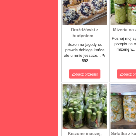
Drożdżówki z
Mizeria na 
budyniem...
Poznaj mój s
przepis na 
Sezon na jagody co
mizerię w.
prawda dobiega końca
ale u mnie jeszcze...
⇖
592
Zobacz przepis!
Zobacz pr
Kiszone inaczej,
Sałatka z ka