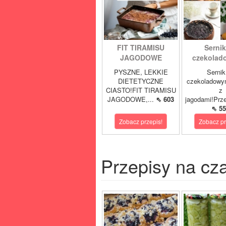
FIT TIRAMISU
Sernik
JAGODOWE
czekolad
PYSZNE, LEKKIE
Sernik
DIETETYCZNE
czekoladowy
CIASTO!FIT TIRAMISU
z
JAGODOWE,...
⇖ 603
jagodami!Prze
⇖ 55
Zobacz przepis!
Zobacz pr
Przepisy na cz