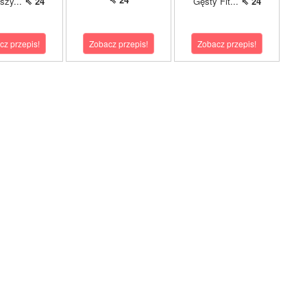
pszy...
⇖ 24
Gęsty Fit...
⇖ 24
cz przepis!
Zobacz przepis!
Zobacz przepis!