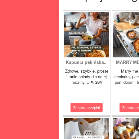
Kapusta pekińska...
MARRY ME 
Zdrowe, szybkie, proste
Marry me 
i tanie obiady dla całej
cieciorką, pa
rodziny,...
⇖ 284
pomidorami t
Zobacz przepis!
Zobacz pr