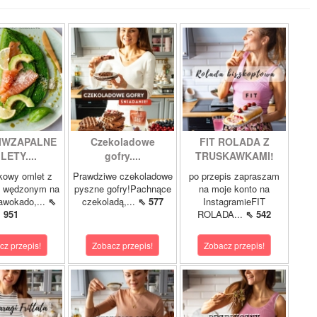
IWZAPALNE
Czekoladowe
FIT ROLADA Z
LETY....
gofry....
TRUSKAWKAMI!
kowy omlet z
Prawdziwe czekoladowe
po przepis zapraszam
m wędzonym na
pyszne gofry!Pachnące
na moje konto na
 awokado,...
⇖
czekoladą,...
⇖ 577
InstagramieFIT
951
ROLADA...
⇖ 542
cz przepis!
Zobacz przepis!
Zobacz przepis!