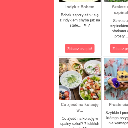
Indyk z Bobem
Szakszu
szpina
Bobek zaprzyjaźnił się
z indykiem chyba już na
Szakszu
stałe....
⇖ 7
szpinakiem
płatkami c
prosty..
Zobacz przepis!
Zobacz pr
Co zjeść na kolację
Proste cia
w...
Szybkie i pro
którego przy
Co zjeść na kolację w
nie wymaga
upalny dzień? 7 lekkich