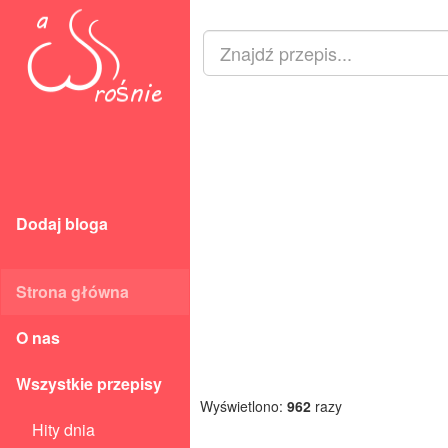
Dodaj bloga
Strona główna
O nas
Wszystkie przepisy
Wyświetlono:
962
razy
Hity dnia