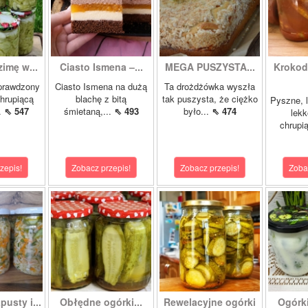
zimę w...
Ciasto Ismena –...
MEGA PUSZYSTA...
Krokody
prawdzony
Ciasto Ismena na dużą
Ta drożdżówka wyszła
chrupiącą
blachę z bitą
tak puszysta, że ciężko
Pyszne, l
..
⇖ 547
śmietaną,...
⇖ 493
było...
⇖ 474
lekk
chrupią
zepis!
Zobacz przepis!
Zobacz przepis!
Zoba
pusty i...
Obłędne ogórki...
Rewelacyjne ogórki
Ogórk