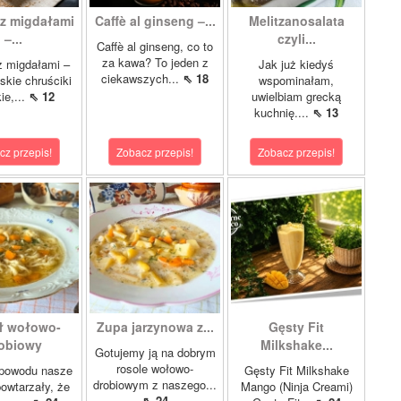
z migdałami
Caffè al ginseng –...
Melitzanosalata
–...
czyli...
Caffè al ginseng, co to
za kawa? To jeden z
z migdałami –
Jak już kiedyś
ciekawszych...
⇖ 18
kie chruściki
wspominałam,
ie,...
⇖ 12
uwielbiam grecką
kuchnię....
⇖ 13
cz przepis!
Zobacz przepis!
Zobacz przepis!
ł wołowo-
Zupa jarzynowa z...
Gęsty Fit
obiowy
Milkshake...
Gotujemy ją na dobrym
rosole wołowo-
 powodu nasze
Gęsty Fit Milkshake
drobiowym z naszego...
owtarzały, że
Mango (Ninja Creami)
⇖ 24