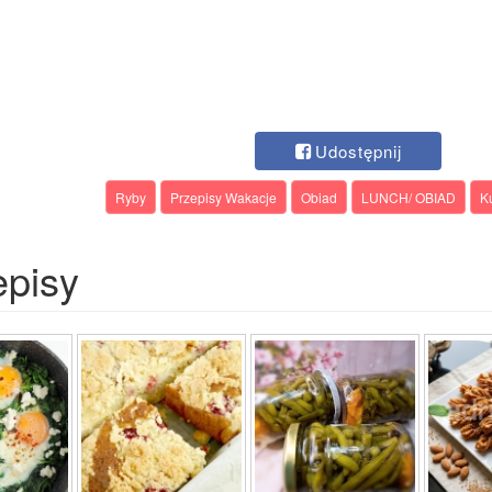
Udostępnij
Ryby
Przepisy Wakacje
Obiad
LUNCH/ OBIAD
K
episy