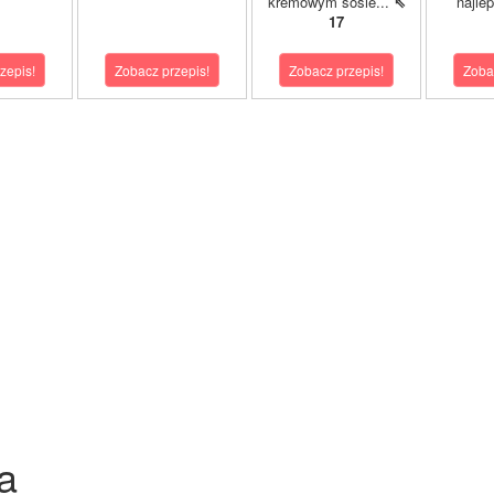
kremowym sosie...
⇖
najle
17
zepis!
Zobacz przepis!
Zobacz przepis!
Zoba
a