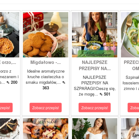
orzo,...
Migdałowo -...
NAJLEPSZE
PRZEC
PRZEPISY NA...
OM
orzo z
Idealne aromatyczne
rmezanem i
kruche ciasteczka o
NAJLEPSZE
Szpina
o...
⇖ 200
smaku migdałów,...
⇖
PRZEPISY NA
łososie
363
SZPARAGI!Cieszę się,
zimno i
że mogę...
⇖ 501
zepis!
Zobacz przepis!
Zobacz przepis!
Zoba