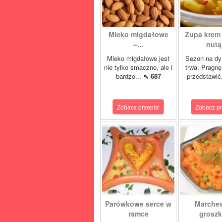
Mleko migdałowe
Zupa krem 
–...
nutą.
Mleko migdałowe jest
Sezon na dy
nie tylko smaczne, ale i
trwa. Pragn
bardzo...
⇖ 687
przedstawić
Zobacz przepis!
Zobacz pr
Parówkowe serce w
Marche
ramce
grosz