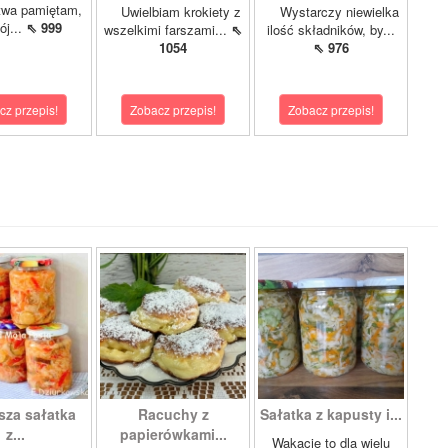
twa pamiętam,
Uwielbiam krokiety z
Wystarczy niewielka
ój...
⇖ 999
wszelkimi farszami...
⇖
ilość składników, by...
1054
⇖ 976
cz przepis!
Zobacz przepis!
Zobacz przepis!
sza sałatka
Racuchy z
Sałatka z kapusty i...
z...
papierówkami...
Wakacje to dla wielu