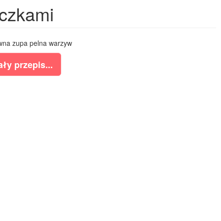
aczkami
na zupa pelna warzyw
ły przepis...