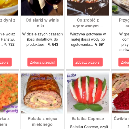
z dyni z
Od siarki w winie
Co zrobić z
Przy
..
nikt...
ugotowanymi...
s
nie wciąż
W dzisiejszych czasach
Warzywa gotowane w
W gos
ę Państwu
ilość dodatków, do
małej ilości wody po
dom
...
⇖ 732
produktów...
⇖ 643
ugotowaniu...
⇖ 691
przy
surów
zepis!
Zobacz przepis!
Zobacz przepis!
Zoba
wka z
Rolada z mięsa
Sałatka Caprese
Ćwikła (
kiem
mielonego
Sałatka Caprese, czyli
Z 