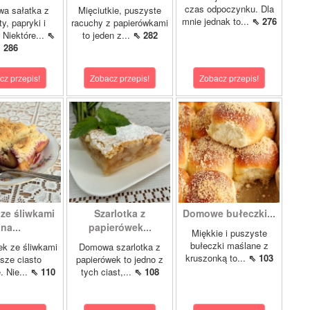
czas odpoczynku. Dla
wa sałatka z
Mięciutkie, puszyste
mnie jednak to...
⇖ 276
y, papryki i
racuchy z papierówkami
 Niektóre...
⇖
to jeden z...
⇖ 282
286
cz przepis!
Zobacz przepis!
Zobacz przepis!
 ze śliwkami
Szarlotka z
Domowe bułeczki...
na...
papierówek...
Miękkie i puszyste
bułeczki maślane z
ek ze śliwkami
Domowa szarlotka z
kruszonką to...
⇖ 103
asze ciasto
papierówek to jedno z
. Nie...
⇖ 110
tych ciast,...
⇖ 108