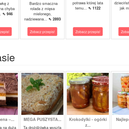
potrawa której lata
dziecińs
wkę z
Bardzo smaczna
temu...
⇖ 1122
jak m
na chyba
rolada z mięsa
..
⇖ 946
mielonego,
nadziewana...
⇖ 2893
zepis!
Zobacz przepis!
Zobacz przepis!
Zoba
asie
ena –...
MEGA PUSZYSTA...
Krokodylki - ogórki
Najlep
z...
a na dużą
Ta drożdżówka wyszła