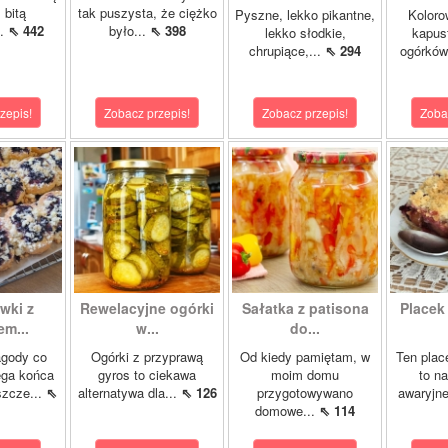
 bitą
tak puszysta, że ciężko
Pyszne, lekko pikantne,
Koloro
..
⇖ 442
było...
⇖ 398
lekko słodkie,
kapust
chrupiące,...
⇖ 294
ogórków
zepis!
Zobacz przepis!
Zobacz przepis!
Zoba
wki z
Rewelacyjne ogórki
Sałatka z patisona
Placek
m...
w...
do...
agody co
Ogórki z przyprawą
Od kiedy pamiętam, w
Ten plac
ega końca
gyros to ciekawa
moim domu
to n
szcze...
⇖
alternatywa dla...
⇖ 126
przygotowywano
awaryjne
domowe...
⇖ 114