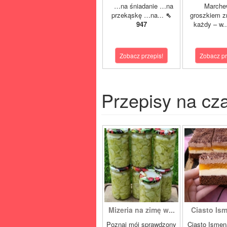
…na śniadanie …na
Marche
przekąskę …na...
⇖
groszkiem z
947
każdy – w.
Zobacz przepis!
Zobacz pr
Przepisy na cz
Mizeria na zimę w...
Ciasto Ism
Poznaj mój sprawdzony
Ciasto Ismen