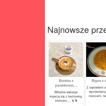
Najnowsze prz
Buratta z
Bigos z c
pomidorem,...
Z sąsiadami 
wymieniamy
Włoskie wakacje
rzeczami, ta
kojarzą się z beztroską,
słońcem,...
⇖ 9