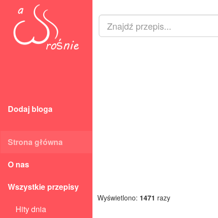
Dodaj bloga
Strona główna
O nas
Wszystkie przepisy
Wyświetlono:
1471
razy
Hity dnia