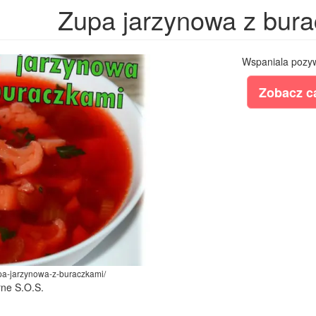
Zupa jarzynowa z bur
Wspaniala pozyw
Zobacz ca
zupa-jarzynowa-z-buraczkami/
rne S.O.S.