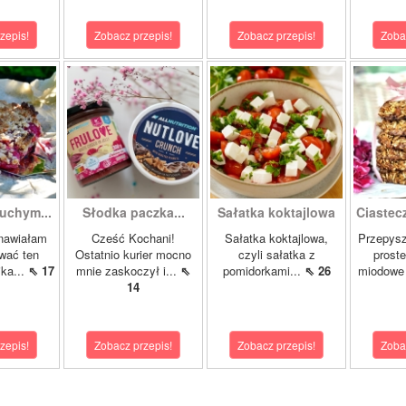
zepis!
Zobacz przepis!
Zobacz przepis!
Zoba
uchym...
Słodka paczka...
Sałatka koktajlowa
Ciastec
nawiałam
Cześć Kochani!
Sałatka koktajlowa,
Przepysz
zwać ten
Ostatnio kurier mocno
czyli sałatka z
proste
ka...
⇖ 17
mnie zaskoczył i...
⇖
pomidorkami...
⇖ 26
miodowe 
14
zepis!
Zobacz przepis!
Zobacz przepis!
Zoba