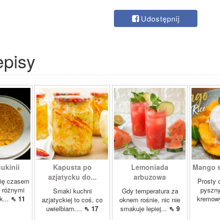
Udostępnij
episy
ukinii
Kapusta po
Lemoniada
Mango st
azjatycku do...
arbuzowa
się czasem
Prosty d
 różnymi
pyszny
Smaki kuchni
Gdy temperatura za
k...
⇖ 11
kremowy
azjatyckiej to coś, co
oknem rośnie, nic nie
uwielbiam....
⇖ 17
smakuje lepiej...
⇖ 9