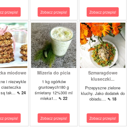
cz przepis!
Zobacz przepis!
Zobacz przepis!
zka miodowe
Mizeria do picia
Szmaragdowe
kluseczki...
ne i niezwykle
1 kg ogórków
 ciasteczka
gruntowych180 g
Przepyszne zielone
są tak...
⇖ 24
śmietany 12%300 ml
kluchy. Jako dodatek do
mleka1...
⇖ 22
obiadu....
⇖ 18
cz przepis!
Zobacz przepis!
Zobacz przepis!