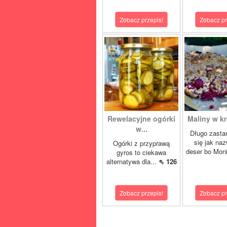
Zobacz przepis!
Zobacz pr
Rewelacyjne ogórki
Maliny w kr
w...
Długo zasta
się jak na
Ogórki z przyprawą
deser bo Moni
gyros to ciekawa
alternatywa dla...
⇖ 126
Zobacz przepis!
Zobacz pr