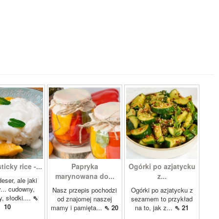
icky rice -...
Papryka
Ogórki po azjatycku
marynowana do...
z...
eser, ale jaki
... cudowny,
Nasz przepis pochodzi
Ogórki po azjatycku z
, słodki....
⇖
od znajomej naszej
sezamem to przykład
10
mamy i pamięta...
⇖ 20
na to, jak z...
⇖ 21