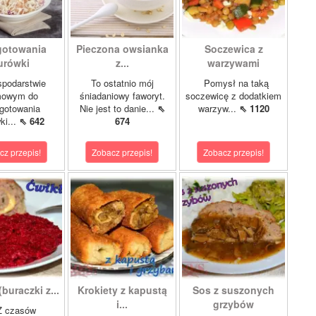
gotowania
Pieczona owsianka
Soczewica z
urówki
z...
warzywami
podarstwie
To ostatnio mój
Pomysł na taką
owym do
śniadaniowy faworyt.
soczewicę z dodatkiem
gotowania
Nie jest to danie...
⇖
warzyw...
⇖ 1120
ki...
⇖ 642
674
cz przepis!
Zobacz przepis!
Zobacz przepis!
buraczki z...
Krokiety z kapustą
Sos z suszonych
i...
grzybów
czasów