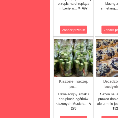
przepis na chrupiącą
blachę z
mizerię w...
⇖ 497
śmietaną,.
Zobacz przepis!
Zobacz pr
Kiszone inaczej,
Drożdżó
po...
budynie
Rewelacyjny smak i
Sezon na j
chrupkość ogórków
prawda dobi
kiszonych.Musicie...
⇖
ale u mnie je
276
152