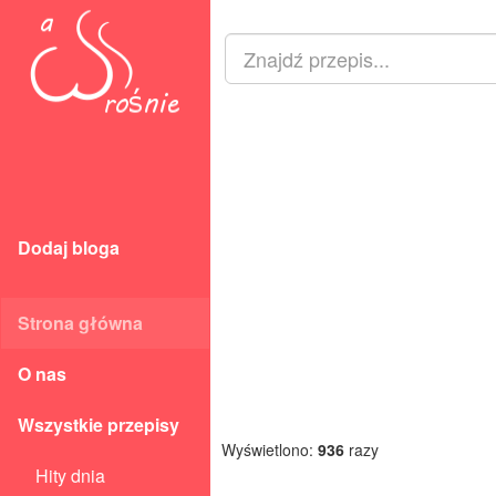
Dodaj bloga
Strona główna
O nas
Wszystkie przepisy
Wyświetlono:
936
razy
Hity dnia