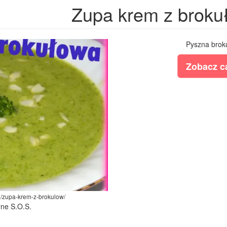
Zupa krem z broku
Pyszna brokul
Zobacz ca
pl/zupa-krem-z-brokulow/
rne S.O.S.