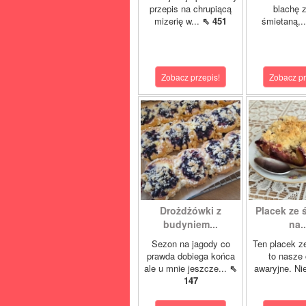
przepis na chrupiącą
blachę z
mizerię w...
⇖ 451
śmietaną,.
Zobacz przepis!
Zobacz pr
Drożdżówki z
Placek ze 
budyniem...
na..
Sezon na jagody co
Ten placek z
prawda dobiega końca
to nasze 
ale u mnie jeszcze...
⇖
awaryjne. Ni
147