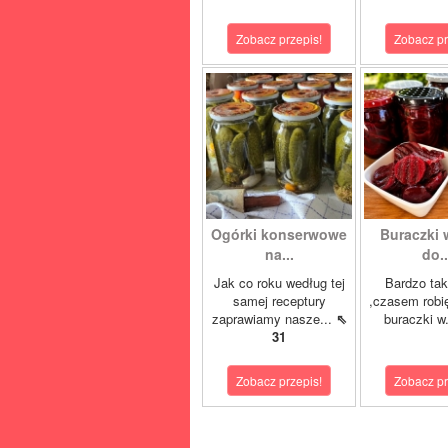
Zobacz przepis!
Zobacz pr
Ogórki konserwowe
Buraczki 
na...
do..
Jak co roku według tej
Bardzo tak
samej receptury
,czasem robi
zaprawiamy nasze...
⇖
buraczki w
31
Zobacz przepis!
Zobacz pr