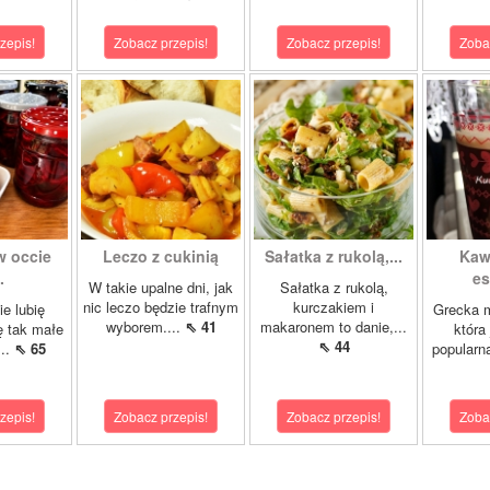
zepis!
Zobacz przepis!
Zobacz przepis!
Zoba
w occie
Leczo z cukinią
Sałatka z rukolą,...
Kaw
.
es
W takie upalne dni, jak
Sałatka z rukolą,
nic leczo będzie trafnym
kurczakiem i
ie lubię
Grecka 
wyborem....
⇖ 41
makaronem to danie,...
ę tak małe
która
⇖ 44
...
⇖ 65
popularn
zepis!
Zobacz przepis!
Zobacz przepis!
Zoba