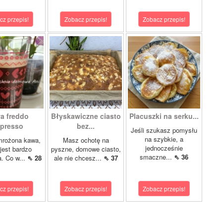
cz przepis!
Zobacz przepis!
Zobacz przepis!
a freddo
Błyskawiczne ciasto
Placuszki na serku...
presso
bez...
Jeśli szukasz pomysłu
na szybkie, a
mrożona kawa,
Masz ochotę na
jednocześnie
 jest bardzo
pyszne, domowe ciasto,
smaczne...
⇖ 36
a. Co w...
⇖ 28
ale nie chcesz...
⇖ 37
cz przepis!
Zobacz przepis!
Zobacz przepis!