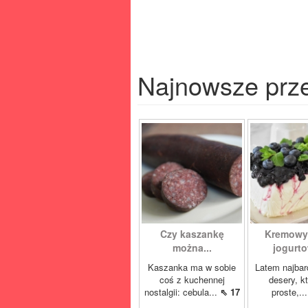
Najnowsze prz
Czy kaszankę
Kremowy
można...
jogurto
Kaszanka ma w sobie
Latem najbard
coś z kuchennej
desery, k
nostalgii: cebula...
⇖ 17
proste,..