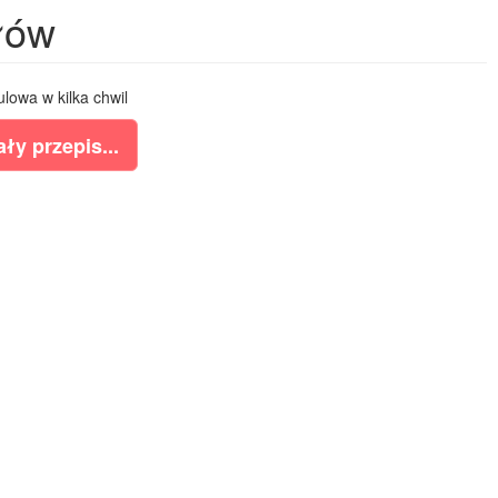
łów
owa w kilka chwil
ły przepis...