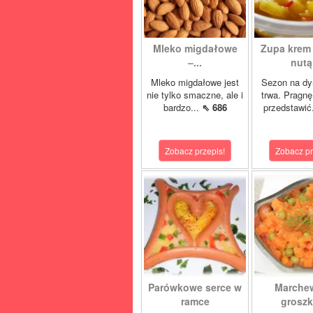
Mleko migdałowe
Zupa krem 
–...
nutą.
Mleko migdałowe jest
Sezon na dy
nie tylko smaczne, ale i
trwa. Pragn
bardzo...
⇖ 686
przedstawić
Zobacz przepis!
Zobacz pr
Parówkowe serce w
Marche
ramce
grosz