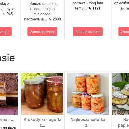
potrawa której lata
dziecińs
wkę z
Bardzo smaczna
temu...
⇖ 1121
jak m
na chyba
rolada z mięsa
..
⇖ 945
mielonego,
nadziewana...
⇖ 2890
zepis!
Zobacz przepis!
Zobacz przepis!
Zoba
asie
ena –...
Krokodylki - ogórki
Najlepsza sałatka
Ra
z...
z...
papie
a na dużą