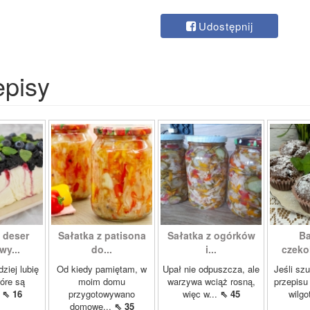
Udostępnij
episy
 deser
Sałatka z patisona
Sałatka z ogórków
Ba
wy...
do...
i...
czeko
ziej lubię
Od kiedy pamiętam, w
Upał nie odpuszcza, ale
Jeśli sz
tóre są
moim domu
warzywa wciąż rosną,
przepisu
.
⇖ 16
przygotowywano
więc w...
⇖ 45
wilgo
domowe...
⇖ 35