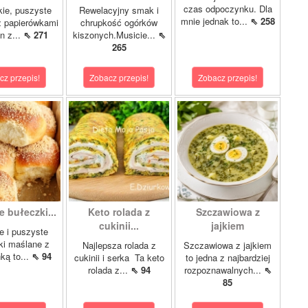
czas odpoczynku. Dla
kie, puszyste
Rewelacyjny smak i
mnie jednak to...
⇖ 258
z papierówkami
chrupkość ogórków
n z...
⇖ 271
kiszonych.Musicie...
⇖
265
cz przepis!
Zobacz przepis!
Zobacz przepis!
 bułeczki...
Keto rolada z
Szczawiowa z
cukinii...
jajkiem
e i puszyste
ki maślane z
Najlepsza rolada z
Szczawiowa z jajkiem
ką to...
⇖ 94
cukinii i serka Ta keto
to jedna z najbardziej
rolada z...
⇖ 94
rozpoznawalnych...
⇖
85