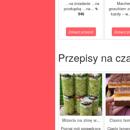
…na śniadanie …na
Marche
przekąskę …na...
⇖
groszkiem z
946
każdy – w.
Zobacz przepis!
Zobacz pr
Przepisy na cz
Mizeria na zimę w...
Ciasto Ism
Poznaj mój sprawdzony
Ciasto Ismen