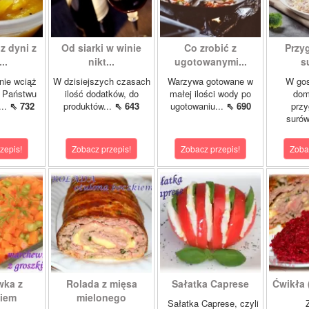
z dyni z
Od siarki w winie
Co zrobić z
Przy
..
nikt...
ugotowanymi...
s
nie wciąż
W dzisiejszych czasach
Warzywa gotowane w
W gos
ę Państwu
ilość dodatków, do
małej ilości wody po
dom
...
⇖ 732
produktów...
⇖ 643
ugotowaniu...
⇖ 690
przy
surów
zepis!
Zobacz przepis!
Zobacz przepis!
Zoba
wka z
Rolada z mięsa
Sałatka Caprese
Ćwikła (
kiem
mielonego
Sałatka Caprese, czyli
Z 