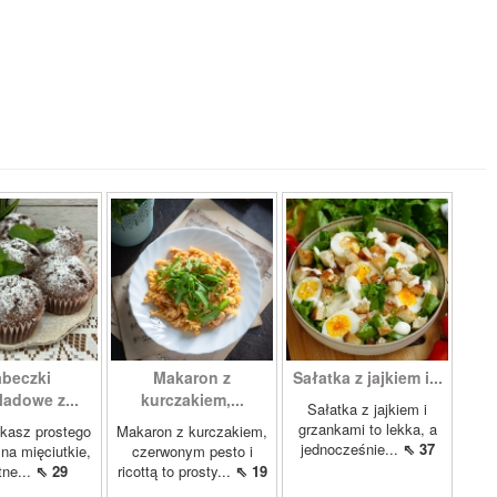
beczki
Makaron z
Sałatka z jajkiem i...
ladowe z...
kurczakiem,...
Sałatka z jajkiem i
grzankami to lekka, a
ukasz prostego
Makaron z kurczakiem,
jednocześnie...
⇖ 37
 na mięciutkie,
czerwonym pesto i
tne...
⇖ 29
ricottą to prosty...
⇖ 19