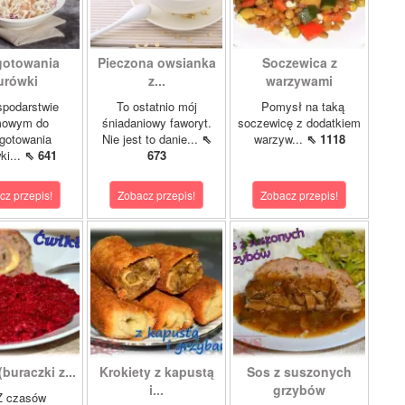
gotowania
Pieczona owsianka
Soczewica z
urówki
z...
warzywami
podarstwie
To ostatnio mój
Pomysł na taką
owym do
śniadaniowy faworyt.
soczewicę z dodatkiem
gotowania
Nie jest to danie...
⇖
warzyw...
⇖ 1118
ki...
⇖ 641
673
cz przepis!
Zobacz przepis!
Zobacz przepis!
buraczki z...
Krokiety z kapustą
Sos z suszonych
i...
grzybów
czasów