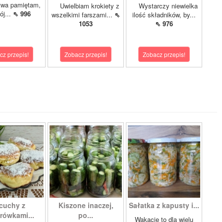
twa pamiętam,
Uwielbiam krokiety z
Wystarczy niewielka
ój...
⇖ 996
wszelkimi farszami...
⇖
ilość składników, by...
1053
⇖ 976
cz przepis!
Zobacz przepis!
Zobacz przepis!
cuchy z
Kiszone inaczej,
Sałatka z kapusty i...
rówkami...
po...
Wakacje to dla wielu