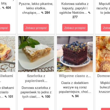
 bitą
Pyszne, lekko pikantne,
Kolorowa sałatka z
Mięciut
..
⇖ 404
lekko słodkie,
kapusty, papryki i
racuchy 
chrupiące,...
⇖ 284
ogórków Niektóre...
⇖
to jede
277
zepis!
Zobacz przepis!
Zobacz przepis!
Zoba
śliwkami
Szarlotka z
Wilgotne ciasto z...
Domowe
.
papierówek...
Ciasta z dodatkiem
Miękki
warzyw są coraz
bułecz
e śliwkami
Domowa szarlotka z
popularniejsze, choć...
kruszon
ciasto
papierówek to jedno z
⇖ 94
e...
⇖ 101
tych ciast,...
⇖ 100