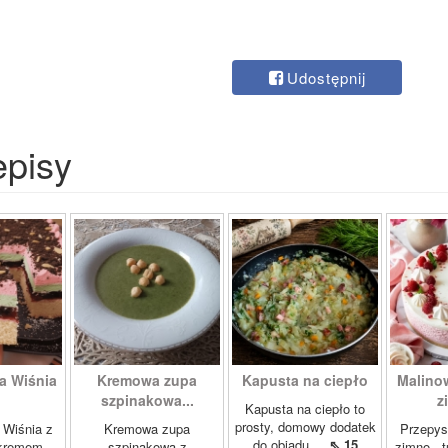
Udostępnij
episy
a Wiśnia
Kremowa zupa
Kapusta na ciepło
Malino
szpinakowa...
z
Kapusta na ciepło to
prosty, domowy dodatek
 Wiśnia z
Kremowa zupa
Przepys
do obiadu,...
⇖ 15
 kremem
szpinakowa z
zimno - 