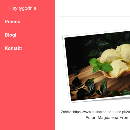
Hity tygodnia
Pomoc
Blogi
Kontakt
Źródło: https://www.kulinarne-co-nieco.pl/20
Autor: Magdalena Froń 