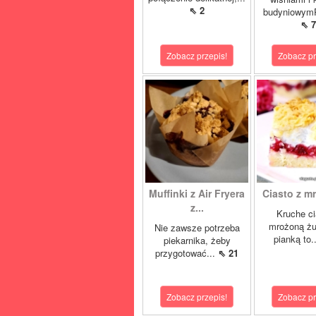
⇖ 2
budyniowymP
⇖ 7
Zobacz przepis!
Zobacz pr
Muffinki z Air Fryera
Ciasto z mr
z...
Kruche ci
mrożoną żu
Nie zawsze potrzeba
pianką to.
piekarnika, żeby
przygotować...
⇖ 21
Zobacz przepis!
Zobacz pr