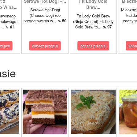
t z
Serowe Hot Dogi –...
Fit Lody Cold
Mleczn
 Wina...
Brew...
Serowe Hot Dogi
Mleczne 
(Cheese Dog) (do
każda
erwonego
Fit Lody Cold Brew
przygotowania w...
⇖ 50
zaczyna
holowego i
(Ninja Creami) Fit Lody
...
⇖ 41
Cold Brew to...
⇖ 97
zepis!
Zobacz przepis!
Zobacz przepis!
Zoba
asie