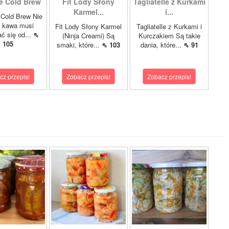
e Cold Brew
Fit Lody Słony
Tagliatelle z Kurkami
Karmel...
i...
Cold Brew Nie
 kawa musi
Fit Lody Słony Karmel
Tagliatelle z Kurkami i
ć się od...
⇖
(Ninja Creami) Są
Kurczakiem Są takie
105
smaki, które...
⇖ 103
dania, które...
⇖ 91
cz przepis!
Zobacz przepis!
Zobacz przepis!