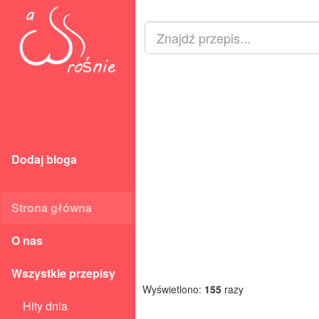
Dodaj bloga
Strona główna
O nas
Wszystkie przepisy
Wyświetlono:
155
razy
Hity dnia