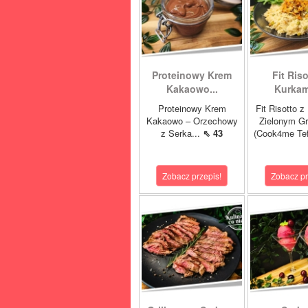
Proteinowy Krem
Fit Riso
Kakaowo...
Kurkami
Proteinowy Krem
Fit Risotto z
Kakaowo – Orzechowy
Zielonym G
z Serka...
⇖ 43
(Cook4me Tef
Zobacz przepis!
Zobacz pr