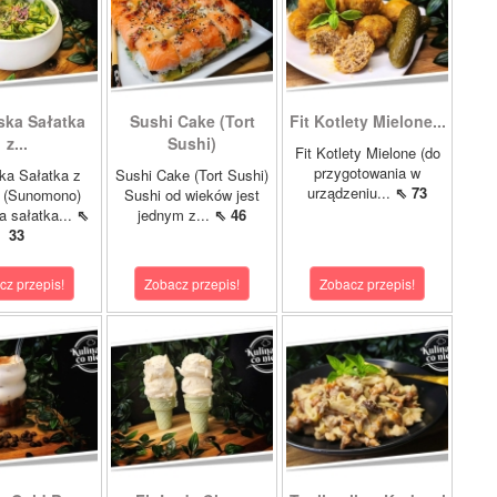
ka Sałatka
Sushi Cake (Tort
Fit Kotlety Mielone...
z...
Sushi)
Fit Kotlety Mielone (do
przygotowania w
ka Sałatka z
Sushi Cake (Tort Sushi)
urządzeniu...
⇖ 73
 (Sunomono)
Sushi od wieków jest
a sałatka...
⇖
jednym z...
⇖ 46
33
cz przepis!
Zobacz przepis!
Zobacz przepis!