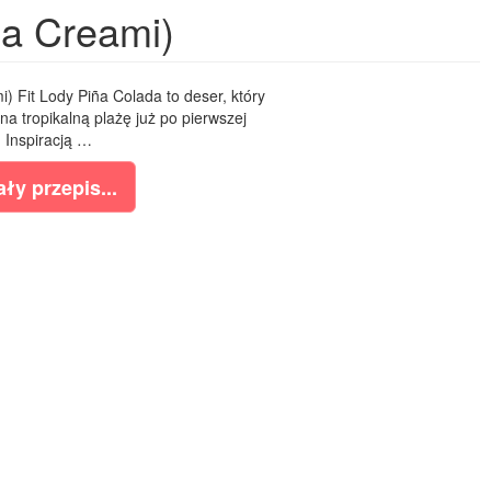
ja Creami)
i) Fit Lody Piña Colada to deser, który
a tropikalną plażę już po pierwszej
 Inspiracją …
ły przepis...