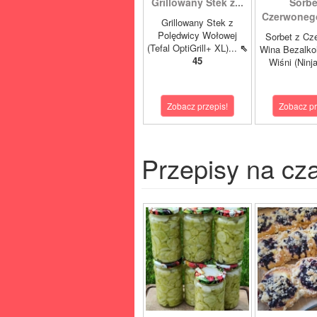
Grillowany Stek z...
Sorbe
Czerwonego
Grillowany Stek z
Polędwicy Wołowej
Sorbet z Cz
(Tefal OptiGrill+ XL)...
⇖
Wina Bezalko
45
Wiśni (Ninja
Zobacz przepis!
Zobacz pr
Przepisy na cz