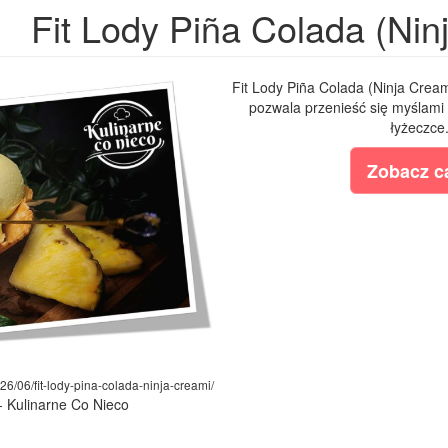
Fit Lody Piña Colada (Nin
Fit Lody Piña Colada (Ninja Cream
pozwala przenieść się myślami n
łyżeczce.
Zobacz ca
26/06/fit-lody-pina-colada-ninja-creami/
- Kulinarne Co Nieco