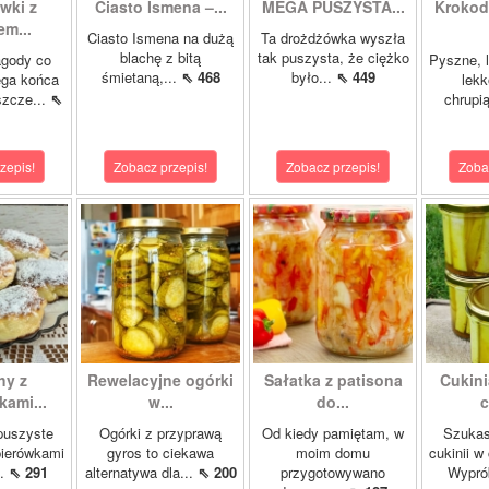
wki z
Ciasto Ismena –...
MEGA PUSZYSTA...
Krokody
m...
Ciasto Ismena na dużą
Ta drożdżówka wyszła
blachę z bitą
tak puszysta, że ciężko
agody co
Pyszne, l
śmietaną,...
⇖ 468
było...
⇖ 449
ega końca
lekk
szcze...
⇖
chrupią
zepis!
Zobacz przepis!
Zobacz przepis!
Zoba
hy z
Rewelacyjne ogórki
Sałatka z patisona
Cukini
ami...
w...
do...
c
 puszyste
Ogórki z przyprawą
Od kiedy pamiętam, w
Szukas
pierówkami
gyros to ciekawa
moim domu
cukinii w
..
⇖ 291
alternatywa dla...
⇖ 200
przygotowywano
Wypró