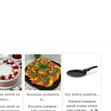
wy sernik na
Soczyste pomidory
Czy dobra patelnia...
imno...
w...
Sobotnie śniadanie
potrafi szybko stracić
zny sernik na
Soczyste czerwone i
swój spokojny...
⇖ 16
turbo malinowy,
żółte pomidory w