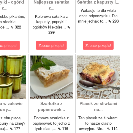
lki - ogórki
Najlepsza sałatka
Sałatka z kapusty i...
z...
z...
Wakacje to dla wielu
czas odpoczynku. Dla
ekko pikantne,
Kolorowa sałatka z
mnie jednak to...
⇖ 293
o słodkie,
kapusty, papryki i
ce,...
⇖ 322
ogórków Niektóre...
⇖
299
cz przepis!
Zobacz przepis!
Zobacz przepis!
a w zalewie
Szarlotka z
Placek ze śliwkami
urry...
papierówek...
na...
z chrupiącej
Domowa szarlotka z
Ten placek ze śliwkami
 curry na zimę?
papierówek to jedno z
to nasze ciasto
buj...
⇖ 177
tych ciast,...
⇖ 116
awaryjne. Nie...
⇖ 114