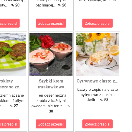
sty,...
⇖ 20
pachnącej...
⇖ 26
cz przepis!
Zobacz przepis!
Zobacz przepis!
rokiety
Szybki krem
Cytrynowe ciasto z...
aczane ze...
truskawkowy
Łatwy przepis na ciasto
cytrynowe z cukinią
 ziemniaczane
Ten deser można
Jeśli...
⇖ 23
akiem i żółtym
zrobić z każdymi
m –...
⇖ 27
owocami ale ten z...
⇖
30
cz przepis!
Zobacz przepis!
Zobacz przepis!