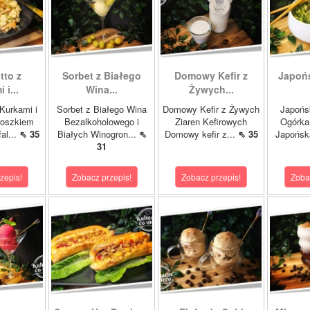
tto z
Sorbet z Białego
Domowy Kefir z
Japońs
 i...
Wina...
Żywych...
 Kurkami i
Sorbet z Białego Wina
Domowy Kefir z Żywych
Japońs
roszkiem
Bezalkoholowego i
Ziaren Kefirowych
Ogórka
al...
⇖ 35
Białych Winogron...
⇖
Domowy kefir z...
⇖ 35
Japońsk
31
zepis!
Zobacz przepis!
Zobacz przepis!
Zoba