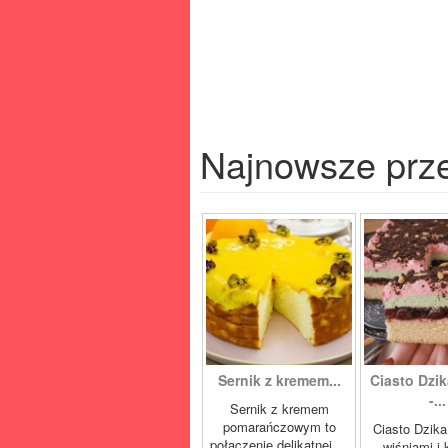
Najnowsze prz
Sernik z kremem...
Ciasto Dzik
-...
Sernik z kremem
pomarańczowym to
Ciasto Dzika
połączenie delikatnej,...
wiśniami i