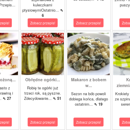
rzepis...
kuleczkami
puszy
ptysiowymiOstatnio...
⇖
6
zepis!
Zobacz przepis!
Zobacz przepis!
Zoba
ożoną...
Obłędne ogórki...
Makaron z bobem
K
w...
ziemni
asto z
Robię te ogórki już
rawiną i
trzeci rok, są pyszne.
Sezon na bób powoli
Krokiety
..
⇖ 27
Zdecydowanie...
⇖ 51
dobiega końca, dlatego
ze szpin
ostatnim...
⇖ 19
sere
zepis!
Zobacz przepis!
Zobacz przepis!
Zoba