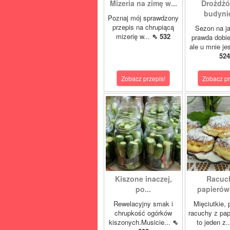
Mizeria na zimę w...
Drożdżó
budynie
Poznaj mój sprawdzony
przepis na chrupiącą
Sezon na j
mizerię w...
⇖ 532
prawda dobi
ale u mnie je
524
Zobacz przepis!
Zobacz pr
Kiszone inaczej,
Racuc
po...
papierówk
Rewelacyjny smak i
Mięciutkie,
chrupkość ogórków
racuchy z pa
kiszonych.Musicie...
⇖
to jeden z.