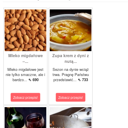
Mleko migdałowe
Zupa krem z dyni z
–...
nutą...
Mleko migdałowe jest
Sezon na dynie wciąż
nie tylko smaczne, ale i
trwa. Pragnę Państwu
bardzo...
⇖ 690
przedstawić...
⇖ 733
Zobacz przepis!
Zobacz przepis!