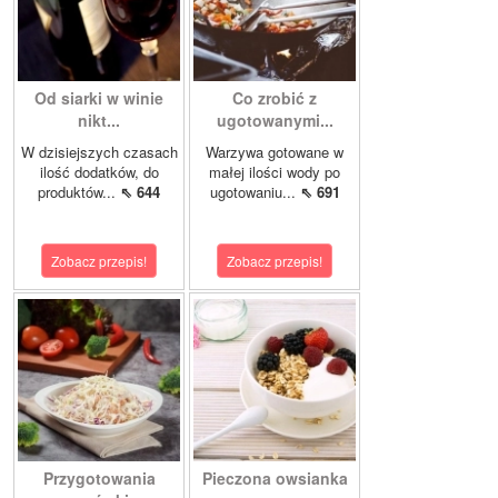
Od siarki w winie
Co zrobić z
nikt...
ugotowanymi...
W dzisiejszych czasach
Warzywa gotowane w
ilość dodatków, do
małej ilości wody po
produktów...
⇖ 644
ugotowaniu...
⇖ 691
Zobacz przepis!
Zobacz przepis!
Przygotowania
Pieczona owsianka