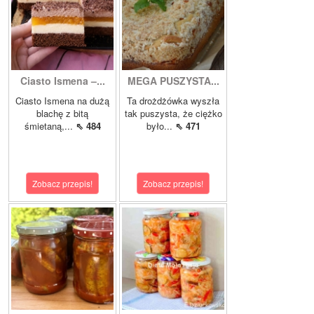
Ciasto Ismena –...
MEGA PUSZYSTA...
Ciasto Ismena na dużą
Ta drożdżówka wyszła
blachę z bitą
tak puszysta, że ciężko
śmietaną,...
⇖ 484
było...
⇖ 471
Zobacz przepis!
Zobacz przepis!