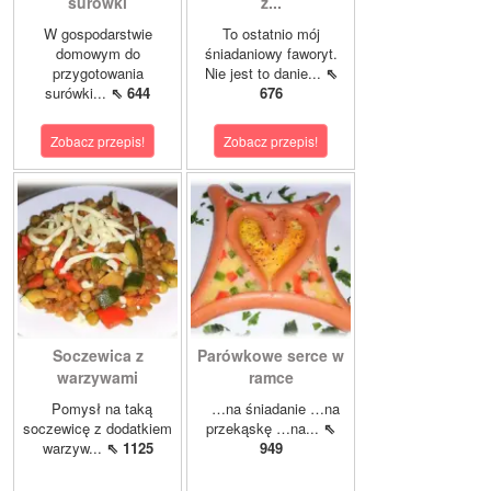
surówki
z...
W gospodarstwie
To ostatnio mój
domowym do
śniadaniowy faworyt.
przygotowania
Nie jest to danie...
⇖
surówki...
⇖ 644
676
Zobacz przepis!
Zobacz przepis!
Soczewica z
Parówkowe serce w
warzywami
ramce
Pomysł na taką
…na śniadanie …na
soczewicę z dodatkiem
przekąskę …na...
⇖
warzyw...
⇖ 1125
949