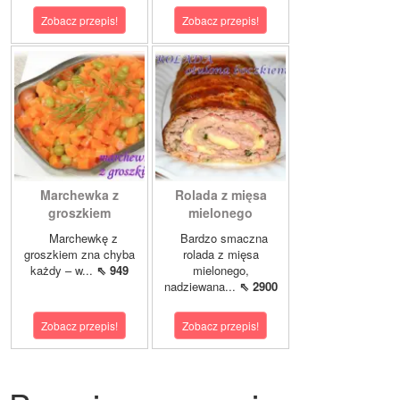
Zobacz przepis!
Zobacz przepis!
Marchewka z
Rolada z mięsa
groszkiem
mielonego
Marchewkę z
Bardzo smaczna
groszkiem zna chyba
rolada z mięsa
każdy – w...
⇖ 949
mielonego,
nadziewana...
⇖ 2900
Zobacz przepis!
Zobacz przepis!