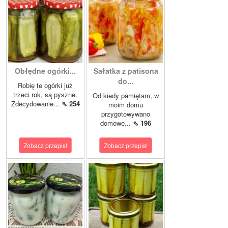
Obłędne ogórki...
Sałatka z patisona
do...
Robię te ogórki już
trzeci rok, są pyszne.
Od kiedy pamiętam, w
Zdecydowanie...
⇖ 254
moim domu
przygotowywano
domowe...
⇖ 196
Zobacz przepis!
Zobacz przepis!