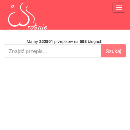
Toggl
naviga
Mamy
252801
przepisów na
598
blogach.