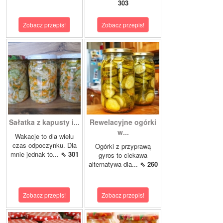
303
Zobacz przepis!
Zobacz przepis!
Sałatka z kapusty i...
Rewelacyjne ogórki
w...
Wakacje to dla wielu
czas odpoczynku. Dla
Ogórki z przyprawą
mnie jednak to...
⇖ 301
gyros to ciekawa
alternatywa dla...
⇖ 260
Zobacz przepis!
Zobacz przepis!