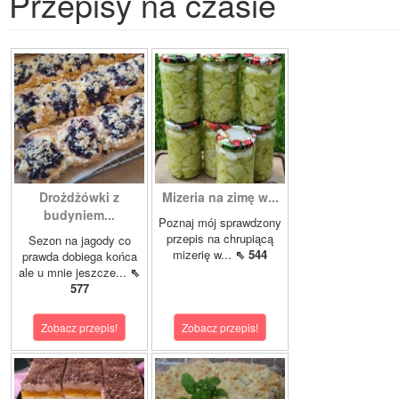
Przepisy na czasie
Drożdżówki z
Mizeria na zimę w...
budyniem...
Poznaj mój sprawdzony
przepis na chrupiącą
Sezon na jagody co
mizerię w...
⇖ 544
prawda dobiega końca
ale u mnie jeszcze...
⇖
577
Zobacz przepis!
Zobacz przepis!