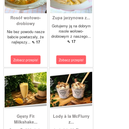
Rosół wołowo-
Zupa jarzynowa z...
drobiowy
Gotujemy ją na dobrym
rosole wołowo-
Nie bez powodu nasze
drobiowym z naszego...
babcie powtarzały, że
⇖ 17
najlepszy...
⇖ 17
Zobacz przepis!
Zobacz przepis!
Gęsty Fit
Lody à la McFlurry
Milkshake...
z...