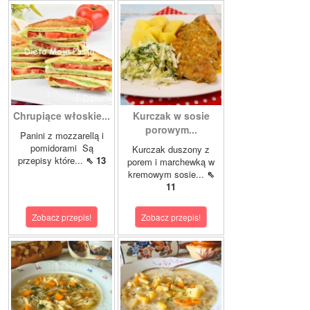
Chrupiące włoskie...
Kurczak w sosie
porowym...
Panini z mozzarellą i
pomidorami Są
Kurczak duszony z
przepisy które...
⇖ 13
porem i marchewką w
kremowym sosie...
⇖
11
Zobacz przepis!
Zobacz przepis!