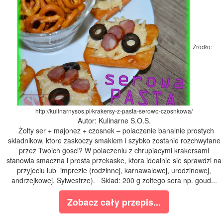
Źródło:
http://kulinarnysos.pl/krakersy-z-pasta-serowo-czosnkowa/
Autor: Kulinarne S.O.S.
Żolty ser + majonez + czosnek – polaczenie banalnie prostych
skladnikow, ktore zaskoczy smakiem i szybko zostanie rozchwytane
przez Twoich gosci? W polaczeniu z chrupiacymi krakersami
stanowia smaczna i prosta przekaske, ktora idealnie sie sprawdzi na
przyjeciu lub imprezie (rodzinnej, karnawalowej, urodzinowej,
andrzejkowej, Sylwestrze). Sklad: 200 g zoltego sera np. goud...
Zobacz cały przepis...