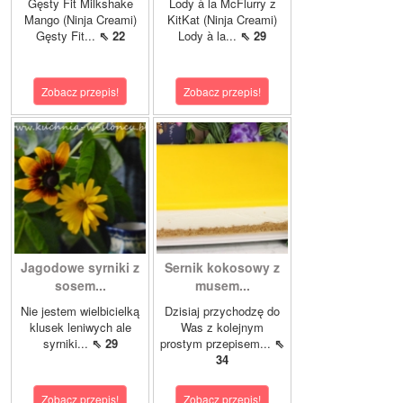
Gęsty Fit Milkshake
Lody à la McFlurry z
Mango (Ninja Creami)
KitKat (Ninja Creami)
Gęsty Fit...
⇖ 22
Lody à la...
⇖ 29
Zobacz przepis!
Zobacz przepis!
Jagodowe syrniki z
Sernik kokosowy z
sosem...
musem...
Nie jestem wielbicielką
Dzisiaj przychodzę do
klusek leniwych ale
Was z kolejnym
syrniki...
⇖ 29
prostym przepisem...
⇖
34
Zobacz przepis!
Zobacz przepis!