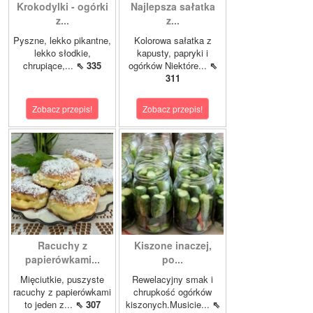
Krokodylki - ogórki
Najlepsza sałatka
z...
z...
Pyszne, lekko pikantne,
Kolorowa sałatka z
lekko słodkie,
kapusty, papryki i
chrupiące,...
⇖ 335
ogórków Niektóre...
⇖
311
Zobacz przepis!
Zobacz przepis!
Racuchy z
Kiszone inaczej,
papierówkami...
po...
Mięciutkie, puszyste
Rewelacyjny smak i
racuchy z papierówkami
chrupkość ogórków
to jeden z...
⇖ 307
kiszonych.Musicie...
⇖