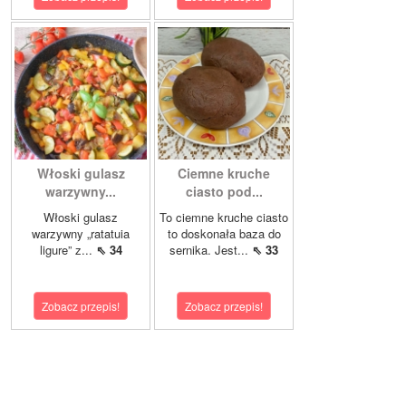
Włoski gulasz
Ciemne kruche
warzywny...
ciasto pod...
Włoski gulasz
To ciemne kruche ciasto
warzywny „ratatuia
to doskonała baza do
ligure” z...
⇖ 34
sernika. Jest...
⇖ 33
Zobacz przepis!
Zobacz przepis!