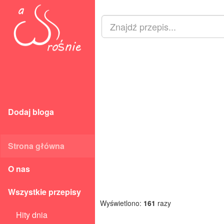
Dodaj bloga
Strona główna
O nas
Wszystkie przepisy
Wyświetlono:
161
razy
Hity dnia