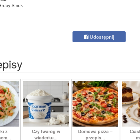
 Gruby Smok
Udostępnij
episy
ki z
Czy twaróg w
Domowa pizza –
Cias
em...
wiaderku...
przepis...
m