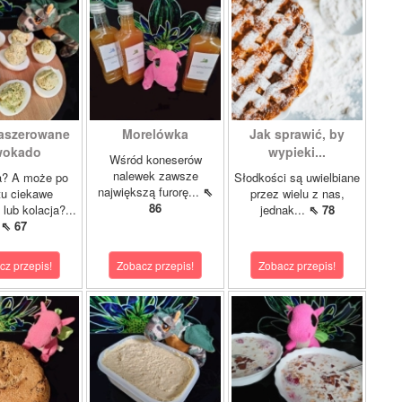
faszerowane
Morelówka
Jak sprawić, by
wokado
wypieki...
Wśród koneserów
nalewek zawsze
a? A może po
Słodkości są uwielbiane
największą furorę...
⇖
tu ciekawe
przez wielu z nas,
86
 lub kolacja?...
jednak...
⇖ 78
⇖ 67
cz przepis!
Zobacz przepis!
Zobacz przepis!