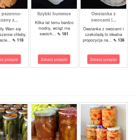
 pszenno-
Szybki hummus
Owsianka z
zany z...
owocami i...
Kilka lat temu bardzo
modny, wciąż ma
iły Wam się
Owsianka z owocami i
swoich...
⇖ 161
szenne chleby,
czekoladą to idealna
acie...
⇖ 118
propozycja na...
⇖ 136
cz przepis!
Zobacz przepis!
Zobacz przepis!